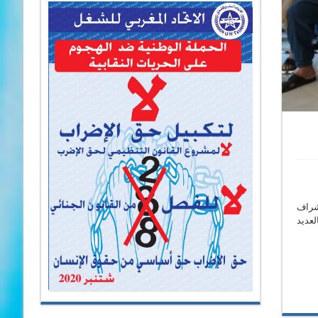
شراف
لعديد