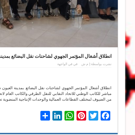
انطلاق أشغال المؤتمر الجهوي لشاحنات نقل البضائع بمدين
نشرت بواسطة:
إ م ش
في
في الواجهة
انطلاق أشغال المؤتمر الجهوي لشاحنات نقل البضائع بمدينة العيو
مباشر للكاتب الوطني للاتحاد النقابي للنقل الطرقي والكاتب العام لاتحا
من الضيوف لمختلف القطاعات العمالية والوحدات الإنتاجية المنضوية تح
LinkedIn
Share
WhatsApp
Pinterest
Twitter
Facebook