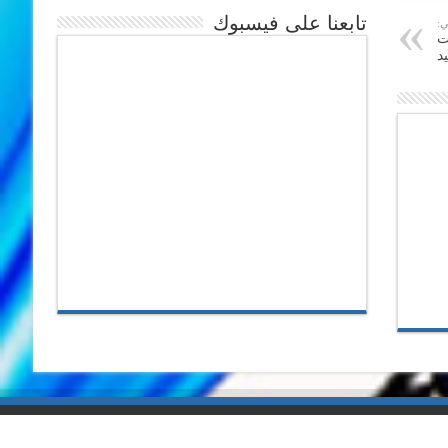
تابعنا على فيسبوك
ي:
ت
د