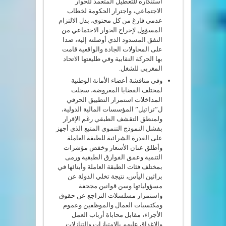
استنكاره للتعطيل المتعمد للحوار
الاجتماعي، واجترار الحكومة لخطاب
عدمي فارغ من كل محتوى، بدل الالتزام
المسؤول لإخراج الحوار الاجتماعي من
النفق المسدود الذي أوصلته إليه، ضدا
على المحاولات الجادة والواقعية قامت
بها الحركة النقابية وفي طليعتها الاتحاد
المغربي للشغل.
وفي مناقشة أعضاء الأمانة الوطنية
لمختلف القضايا المعروضة، سجلت
المداخلات استمرار التطبيق الحرفي
ل”تراتيل” المؤسسات المالية الدولية،
ولمنطق التقشف الطبقي رغم الإقرار
بفشل النموذج التنموي المتبع الذي أجهز
على القدرة الشرائية للطبقة العاملة
وأطلق عنان الأسعار وخفض مؤشرات
التنمية وعمق الفوارق الطبقية ورمى
بمختلف فئات الطبقة العاملة وأبنائها في
براثين اليأس، نتيجة تخلي الدولة عن
مسؤولياتها وسن قوانين مجحفة
واستمرار مسلسلات التراجع عن حقوق
ومكتسبات العمال والموظفين وعموم
الأجراء، مقابل محاباة أرباب العمل
والإغداق عليهم بالامتيازات والتنازلات