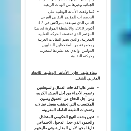
الجبائية وغيرها من الهبات الريعية.
كما وقفت الأمانة الوطنية على
التحضيرات للمؤتمر النقابي العربي
الثاني الذي سينعقد بمراكش في 3-4
أكتوبر 2018، والأنشطة الموازية له، هذا
المؤتمر الذي تحتضنه الحركة النقابية
المغربية، والذي يضم النقابات العربية
ومجموعة من الملاحظين النقابيين
الدوليين، والذي يعد تشريفا للمغرب
وحركته النقابية.
وبناء عليه، فإن الأمانة الوطنية للاتحاد
المغربي للشغل:
تقدر عاليا كفاحات العمال والموظفين
وعموم الأجراء من أجل العيش الكريم،
ومن أجل الدفاع عن الحقوق وصون
المكتسبات التي تحققت بفضل نضالات
وتضحيات الطبقة العاملة المغربية،
تدين بشدة النهج الحكومي المتخاذل
والجمود الذي جعل الدخول الاجتماعي
فارغا مخيبا لآمال المغاربة وفي طليعتهم