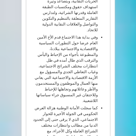
الحريات النقابية، وبتصاعد وتيرة
استهداف حقوق ومكتسبات الطبقة
العاملة وقدرتها الشرائية، ولتدارس
التقارير المتعلقة بالتنظيم والتكوين
والتواصل والعلاقات النقابية الدولية
للاتحاد.
وفي بداية هذا الاجتماع قدم الأخ الأمين
العام عرضا حول التطورات السياسية
والاقتصادية والاجتماعية ببلادنا،
والمطبوعة بأجواء من الإحباط واليأس
والترقب الذي طال أمده في ظل
انتظارات مختلف الشرائح الاجتماعية،
وغياب التعاطي الجدي والمسؤول مع
الأزمة الاقتصادية والاجتماعية التي يعاني
منها العمال والموظفون والمستخدمون
والأطر وعائلاتهم وتجاهلها للإحباط
وللاحتقان غير المسبوق جراء سياساتها
اللاشعبية.
كما سجلت الأمانة الوطنية هزالة العرض
الحكومي في الجولة الأخيرة للحوار
الاجتماعي، الذي لا يرقى حتى إلى الحدود
الدنيا من مطالب وانتظارات مختلف
الشرائح العاملة وكل الأجراء، مع