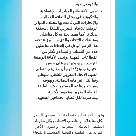
والديمقراطية.
تحيي الأنشطة والمبادرات الإشعاعية
والتكوينية في مجال الثقافة العمالية،
والإنجازات التي قامت بها مختلف الدوائر
الوطنية للاتحاد المغربي للشغل، محققة
بذلك تراكما مهما يعتز به كل مناضلي
ومناضلات الاتحاد، والذي من أبرز نتائجه،
هذا الزخم الهائل في إلتحاقات مناضلين
جدد من الشباب والنساء والأطر من
القطاعات المهنية ،وتجدد الأمانة الوطنية
الترحيب بهم، وتهنئهم على حسن
اختيارهم، وتؤكد لهم أن إطارهم النقابي
العتيد، الاتحاد المغربي للشغل، سيظل
وفيا بكل التزاماته النضالية، وبهويته
ومبادئه ودفاعه المستميت عن الطبقة
العاملة المغربية وعموم الأجراء،
ومناصرته لكل قضايا الجماهير الشعبية.
وتهيب الأمانة الوطنية للاتحاد المغربي للشغل
بكل مناضلات ومناضلي الاتحاد، وبكل مكونات
الطبقة العاملة المغربية وعموم الأجراء
المزيد من اليقظة والتعبئة المستمرة للدفاع