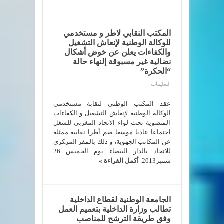
المكتب النقابي لاطر و مستخدمي
للوكالة الوطنية لإنعاش التشغيل
والكفاءات يعلن عن خوض أشكال
نضالية غير مسبوقة إلنهاء حالة
“الحكرة”
على
التعليقات
المكتب
النقابي
لاطر
ﻋﻘﺪ اﻟﻤﻜﺘﺐ اﻟﻮﻃﻨﻲ ﻟﻨﻘﺎﺑﺔ ﻣﺴﺘﺨﺪﻣﻲ
و
اﻟﻮكاﻟﺔ اﻟﻮﻃﻨﻴﺔ ﻹﻧﻌﺎش اﻟﺘﺸﻐﻴﻞ و اﻟﻜﻔﺎءات
مستخدمي
اﻟﻤﻨﻀﻮﻳﺔ ﺗﺤﺖ ﻟﻮاء الاﺗﺤﺎد اﻟﻤﻐﺮﺑﻲ ﻟﻠﺸﻐﻞ
للوكالة
الوطنية
اﺟﺘﻤﺎﻋﺎ ﻋﺎدﻳﺎ ﻣﻮﺳﻌﺎ ﺿﻢ أﻃﺮا ﻧﻘﺎﺑﻴﺔ ﻣﻤﺜﻠﺔ
لإنعاش
ﻋﻦ اﻟﻤﻜﺎﺗﺐ اﻟﺠﻬﻮﻳﺔ، و ذﻟﻚ ﺑﺎﻟﻤﻘﺮ اﻟﻤﺮﻜﺰي
التشغيل
والكفاءات
ﻟﻼﺗﺤﺎد ﺑﺎﻟﺪار اﻟﺒﻴﻀﺎء ﻳﻮم اﻟﺨﻤﻴﺲ 26
يعلن
ﺷﺘﻨﺒﺮ2013.
أكمل القراءة »
عن
خوض
أشكال
نضالية
غير
مسبوقة
الجامعة الوطنية لقطاع الداخلية
إلنهاء
حالة
تطالب وزارة الداخلية بتعميم العمل
“الحكرة”
وفق طريقة الترشح للمناصب
مغلقة