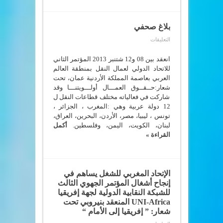
بالحقوق
و
الحريات
مغلقة
بلاغ صحفي
على
التعليقات
بلاغ
صحفي
مغلقة
انعقد بين 08 و12 شتنبر 2013 المؤتمر الثاني
للاتحاد الدولي لعمال النقل بمنطقة العالم
العربي بعاصمة المملكة الأردنية عمان، تحت
شعار:حــقــوق العمـــال أولـــويتنـــا وقد
شاركت في فعالياته مختلف قطاعات النقل ل
12 دولة عربية وهي :المغرب ، الجزائر ،
تونس ، ليبيا، مصر، الأردن، البحرين، العراق،
لبنان، الكويت، اليمن، وفلسطين.
أكمل
القراءة »
الإتحاد المغربي للشغل يساهم في
إنجاح أشغال المؤتمر الجهوي الثالث
للشبكة النقابية الدولية لجهة إفريقيا
UNI-Africa المنعقد بنيروبي تحت
شعار: ” إفريقيا إلى الأمام “