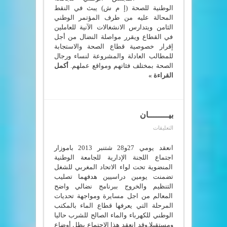
الوطنية
الوطنية للصحة (إ م ش) يبث في النقط
للصحة
المحالة عليه من طرف المؤتمر الوطني
(
إ
الثامن ويتدارس الانشغالات الآنية للعاملين
م
في القطاع ويقرر مواصلة النضال من أجل
ش)
يطالب
إقرار خصوصية قطاع الصحة والاستجابة
بالإستجابة
للمطالب العادلة والمشروعة لنساء ورجال
للمطالب
العادلة
الصحة بمختلف فئاتهم ومواقع عملهم.
أكمل
والمشروعة
القراءة »
لنساء
ورجال
الصحة
مغلقة
بيــــــــان
على
التعليقات
بيــــــــان
مغلقة
انعقد يومي 27و28 شتنبر 2013 باموزار
اجتماع اللجنة الإدارية للجامعة الوطنية
المنضوية تحت لواء الاتحاد المغربي للشغل
تضمنت يومين دراسيين هدفهما تصليب
التنظيم والخروج ببرنامج نضالي واضح
المعالم من اجل مسايرة ومواجهة تحديات
المرحلة التي يعرفها قطاع الماء بالمكتب
الوطني للكهرباء والماء الصالح للشرب حاليا
ومستقبلا.وقد انعقد هذا الاجتماع بظل أوضاع