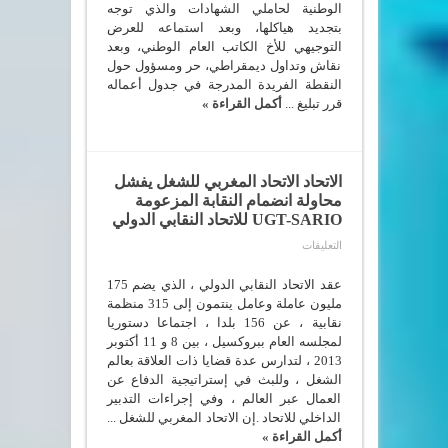
بريد
الوطنية لحاملي الشهادات والذي توجه
المغرب
بتجديد هياكلها، وبعد استماعه للعرض
مغلقة
التوجيهي للأخ الكاتب العام الوطني، وبعد
نقاش وتداول ديمقراطي، حر ومسؤول حول
النقطة الفريدة المدرجة في جدول أعماله
قرر تبليغ ...
أكمل القراءة »
الاتحاد الاتحاد المغربي للشغل يفشل
محاولة انضمام النقابة المزعومة
UGT-SARIO للاتحاد النقابي الدولي
على
التعليقات
الاتحاد
الاتحاد
المغربي
عقد الاتحاد النقابي الدولي ، الذي يضم 175
للشغل
مليون عاملة وعامل ينتمون إلى 315 منظمة
يفشل
نقابية ، عن 156 بلدا ، اجتماعا دستوريا
محاولة
انضمام
لمجلسه العام ببروكسيل ، بين 8 و 11 أكتوبر
النقابة
2013 ، لتدارس عدة قضايا ذات العلاقة بعالم
المزعومة
UGT-
الشغل ، وللبث في إستراتيجية الدفاع عن
SARIO
العمال عبر العالم ، وفي إجراءات التدبير
للاتحاد
النقابي
الداخلي للاتحاد .إن الاتحاد المغربي للشغل ...
الدولي
أكمل القراءة »
مغلقة