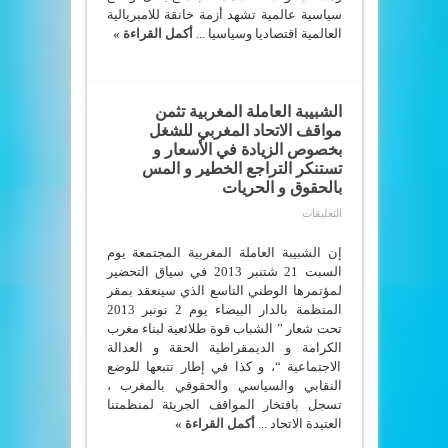
سياسية عالمية تشهد أزمة خانقة للامبريالية
العالمية اقتصاديا وسياسيا ...
أكمل القراءة »
الشبيبة العاملة المغربية تثمن
مواقف الاتحاد المغربي للشغل
بخصوص الزيادة في الأسعار و
تستنكر التراجع الخطير و المس
بالحقوق و الحريات
على
التعليقات
الشبيبة
العاملة
المغربية
إن الشبيبة العاملة المغربية المجتمعة يوم
تثمن
السبت 21 شتنبر 2013 في سياق التحضير
مواقف
لمؤتمرها الوطني التاسع الذي سينعقد بمقر
الاتحاد
المغربي
المنظمة بالدار البيضاء يوم 2 نونبر 2013
للشغل
تحت شعار ” الشباب قوة طلائعية لبناء مغرب
بخصوص
الزيادة
الكرامة و الديمقراطية الحقة و العدالة
في
الاجتماعية “، و كذا في إطار تتبعها للوضع
الأسعار
و
النقابي والسياسي والحقوقي بالمغرب ،
تستنكر
تسجل بافتخار المواقف الجريئة لمنظمتنا
التراجع
الخطير
العتيدة الاتحاد ...
أكمل القراءة »
و
المس