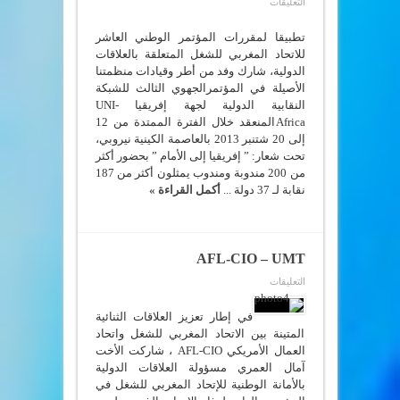
على
التعليقات
الإتحاد
المغربي
للشغل
تطبيقا لمقررات المؤتمر الوطني العاشر
يساهم
للاتحاد المغربي للشغل المتعلقة بالعلاقات
في
الدولية، شارك وفد من أطر وقيادات منظمتنا
إنجاح
أشغال
الأصيلة في المؤتمرالجهوي الثالث للشبكة
المؤتمر
النقابية الدولية لجهة إفريقيا UNI-
الجهوي
الثالث
Africaالمنعقد خلال الفترة الممتدة من 12
للشبكة
إلى 20 شتنبر 2013 بالعاصمة الكينية نيروبي،
النقابية
الدولية
تحت شعار: ” إفريقيا إلى الأمام ” بحضور أكثر
لجهة
من 200 مندوبة ومندوب يمثلون أكثر من 187
إفريقيا
UNI-
نقابة لـ 37 دولة ...
أكمل القراءة »
Africa
المنعقد
بنيروبي
تحت
شعار:
”
AFL-CIO – UMT
إفريقيا
إلى
على
التعليقات
الأمام
AFL-
“
CIO
مغلقة
–
في إطار تعزيز العلاقات الثنائية
UMT
المتينة بين الاتحاد المغربي للشغل واتحاد
مغلقة
العمال الأمريكي AFL-CIO ، شاركت الأخت
آمال العمري مسؤولة العلاقات الدولية
بالأمانة الوطنية للإتحاد المغربي للشغل في