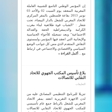
الختامي
للمؤتمر
إن المؤتمر الوطني التاسع للشبيبة العاملة
الوطني
المغربية المنعقد يوم السبت 02 والأحد 03
التاسع
نونبر 2013 بقاعة فلسطين بالمقر المركزي
للشبيبة
العاملة
للاتحاد المغربي للشغل بالدار البيضاء، تحت
المغربية
شعار : “الشباب قوة طلائعية لبناء مغرب
مغلقة
الكرامة والديمقراطية الحقة والعدالة
الاجتماعية” وبعد تسجيله للأجواء الحماسية
والإيجابية التي انعقد فيها المؤتمر، ولمستوى
النقاش المتقدم الذي مس كل جوانب الوضع
السياسي والاقتصادي والاجتماعي في ارتباط
مع ...
أكمل القراءة »
بلاغ تأسيس المكتب الجهوي للاتحاد
النقابي للاتصالات
على
التعليقات
بلاغ
تأسيس
المكتب
تنزيلا للبرنامج التنظيمي المصادق عليه من
الجهوي
لدن الاجهزة التقريرية انعقد بمقر الاتحاد
للاتحاد
المغربي للشغل بالرباط جمع عام تأسيسي
النقابي
للاتصالات
للمكتب الجهوي للاتحاد النقابي للاتصالات
مغلقة