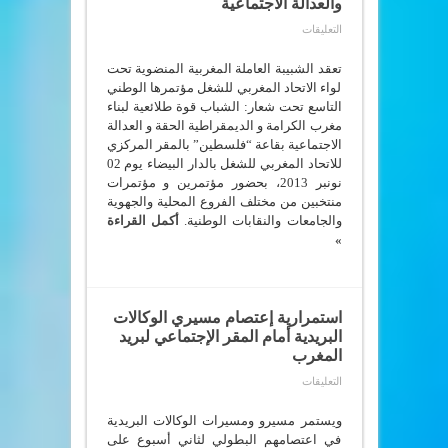
والعدالة الاجتماعية
02
نونبر
على
التعليقات
2013
تحت
المؤتمر
شعار
الوطني
التاسع
“الشباب
تعقد الشبيبة العاملة المغربية المنضوية تحت
قوة
للشبيبة
لواء الاتحاد المغربي للشغل مؤتمرها الوطني
العاملة
طلائعية
التاسع تحت شعار: الشباب قوة طلائعية لبناء
لبناء
المغربية
عرس
مغرب
مغرب الكرامة و الديمقراطية الحقة و العدالة
للنضال
الكرامة
الاجتماعية بقاعة “فلسطين” بالمقر المركزي
و
من
أجل
الديمقراطية
للاتحاد المغربي للشغل بالدار البيضاء يوم 02
الحقة
القضايا
نونبر 2013، بحضور مؤتمرين و مؤتمرات
و
الكبرى
العدالة
للشباب
منتخبين من مختلف الفروع المحلية والجهوية
المغربي
الإجتماعية
والجامعات والنقابات الوطنية.
أكمل القراءة
ومن
مغلقة
أجل
»
الكرامة
والديمقراطية
والعدالة
الاجتماعية
مغلقة
استمرارية إعتصام مسيري الوكالات
البريدية أمام المقر الإجتماعي لبريد
المغرب
على
التعليقات
استمرارية
إعتصام
مسيري
ويستمر مسيرو ومسيرات الوكالات البريدية
الوكالات
في اعتصامهم البطولي لثاني أسبوع على
البريدية