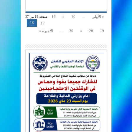
« الأولى
...
10
«
16
صفحة 18 من 37
18
17
19
20
»
30
...
الأخيرة »