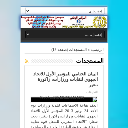
الرئيسية
»
المستجدات
(صفحة 18)
المستجدات
البيان الختامي للمؤتمر الأول للاتحاد
الجهوي لنقابات ورزازات، زاكورة
تنغير
على
التعليقات
البيان
الختامي
للمؤتمر
انعقد بقاعة الاجتماعات لبلدية ورزازات يوم
الأول
للاتحاد
الأحد 24 نونبر 2013 المؤتمر الأول للاتحاد
الجهوي
الجهوي لنقابات ورزازات، زاكورة تنغير ، تحت
لنقابات
شعار: “الاتحاد المغربي للشغل قوة نقابية
ورزازات،
زاكورة
للدفاع عن حقوق الطبقة العاملة و المساهمة