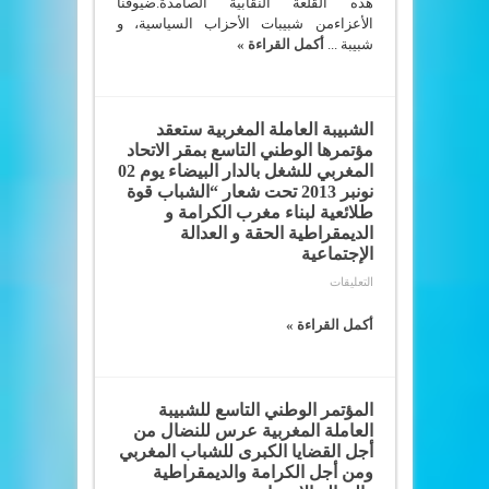
هذه القلعة النقابية الصامدة.ضيوفنا
الأعزاءمن شبيبات الأحزاب السياسية، و
شبيبة ...
أكمل القراءة »
الشبيبة العاملة المغربية ستعقد
مؤتمرها الوطني التاسع بمقر الاتحاد
المغربي للشغل بالدار البيضاء يوم 02
نونبر 2013 تحت شعار “الشباب قوة
طلائعية لبناء مغرب الكرامة و
الديمقراطية الحقة و العدالة
الإجتماعية
على
التعليقات
الشبيبة
العاملة
المغربية
أكمل القراءة »
ستعقد
مؤتمرها
الوطني
التاسع
بمقر
المؤتمر الوطني التاسع للشبيبة
الاتحاد
المغربي
العاملة المغربية عرس للنضال من
للشغل
أجل القضايا الكبرى للشباب المغربي
بالدار
البيضاء
ومن أجل الكرامة والديمقراطية
يوم