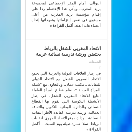
التوالي، أمام المقر الإجتماعي لمجموعة
أمام
المقر
بريد المغرب، ويأتي هذا الإعتصام ردا على
الإجتماعي
إقدام مؤسسة بريد المغرب من أعلى
لبريد
المغرب
مستوى في نقض إلتزاماتها وتعهداتها إتجاه
مغلقة
أعضاء هاته الفئة.
أكمل القراءة »
الاتحاد المغربي للشغل بالرباط
يحتضن ورشة تدريبية نسائية عربية
على
التعليقات
الاتحاد
المغربي
للشغل
في إطار العلاقات الدولية والعربية التي تجمع
بالرباط
الاتحاد المغربي للشغل مع الاتحاد الدولي
يحتضن
للنقابات ـ مكتب عمان، وبالتعاون مع “شبكة
ورشة
تدريبية
المرأة العربية “، نظم قطاع المرأة العاملة
نسائية
التابع للاتحاد المغربي للشغل، في إطار
عربية
مغلقة
الأنشطة التكوينية التي يقوم بها القطاع
النسائي والدائرة الوطنية للتكوين والثقافة
العمالية، ورشة تدريبية لفائدة الأطر النقابية
النسائية. وذلك بمقرالاتحاد الجهوي لنقابات
الرباط- سلا- تمارة طيلة يوم السبت ...
أكمل
القراءة »