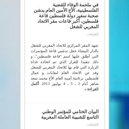
في ملحمة الوفاء للقضية
الفلسطينية، الأخ الأمين العام يدشن
صحبة سفير دولة فلسطين قاعة
فلسطين، أكبر قاعات مقر الاتحاد
المغربي للشغل
على
التعليقات
في
ملحمة
الوفاء
شهد المقر المركزي للاتحاد المغربي للشغل
للقضية
بالدار البيضاء حفل تدشين قاعة المؤتمرات
الفلسطينية،
التي أطلق عليها اسم “قاعة فلسطين”، و
الأخ
الأمين
ذلك تنفيذا للقرار الذي تم اتخاذه غداة
العام
الزيارة التي قام بها للاتحاد المغربي للشغل
يدشن
صحبة
وفد عن الاتحاد العام لنقابات و عمال
سفير
فلسطين برئاسة أمينه العام الأخ محمد سعد
دولة
فلسطين
شاهر أيام 2 ـ 3 ـ 4 يوليوز 2013.
أكمل
قاعة
القراءة »
فلسطين،
أكبر
قاعات
مقر
الاتحاد
المغربي
البيان الختامي للمؤتمر الوطني
للشغل
مغلقة
التاسع للشبيبة العاملة المغربية
على
التعليقات
البيان