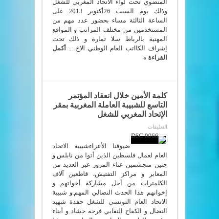
المنضوي تحت لواء الاتحاد المغربي للشغل
وذلك يوم السبت 26أكتوبر 2013 على
الساعة الثالثة مساء بحضور عدد مهم من
المستخدمين من مختلف المراتب و المواقع
المهنية بالرباط سلا تمارة و ذلك تحت
إشراف الكااتب العام الوطني الاخ ...
أكمل
القراءة »
كلمة الأمين خلال انعقاد المؤتمر
التاسع للشبيبة العاملة المغربية بمقر
الإتحاد المغربي للشغل
على
التعليقات
كلمة
الأمين
خلال
ضيوفنا الأعزاءشبيبة الاتحاد
انعقاد
العام لعمال فلسطين الذين أتوا من نابلس و
المؤتمر
جنين متجشمين عناء المرور عبر العديد من
التاسع
للشبيبة
المعابر و مراكز التفتيش، قاطعين آلاف
العاملة
الكلمترات من أجل مشاركة أخواتهم و
المغربية
بمقر
إخوانهم هذا الحدث النضالي المهم.و شبيبة
الإتحاد
الاتحاد العام التونسي للشغل حفدة شهيد
المغربي
للشغل
النضال و الكفاح النقابي فرحة حشاد و أبناء
مغلقة