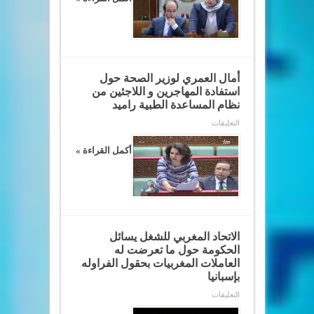
المغربي
للشغل
بمجلس
المستشارين
لوزير
الصحة
بجلسة
الثلاتاء
أمال العمري لوزير الصحة حول
30
أكتوبر
استفادة المهاجرين و اللاجئين من
2018
نظام المساعدة الطبية راميد
مغلقة
على
التعليقات
أمال
العمري
لوزير
أكمل القراءة »
الصحة
حول
استفادة
المهاجرين
و
اللاجئين
من
نظام
المساعدة
الاتحاد المغربي للشغل يسائل
الطبية
الحكومة حول ما تعرضت له
راميد
مغلقة
العاملات المغربيات بحقول الفراوله
بإسبانيا
على
التعليقات
الاتحاد
المغربي