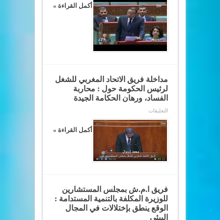
للشغل
أكمل القراءة »
يسائل
الحكومة
حول
ما
تعرضت
له
العاملات
المغربيات
بحقول
الفراوله
بإسبانيا
مداخلة فريق الاتحاد المغربي للشغل
مغلقة
لرئيس الحكومة حول : محاربة
الفساد، ورهان الحكامة الجيدة
على
التعليقات
مداخلة
فريق
الاتحاد
أكمل القراءة »
المغربي
للشغل
لرئيس
الحكومة
حول
:
محاربة
الفساد،
ورهان
فريق ا.م.ش بمجلس المستشارين
الحكامة
للوزيرة المكلفة بالتنمية المستدامة :
الجيدة
مغلقة
الوقع ينطق بإختلالات في المجال
البيئي