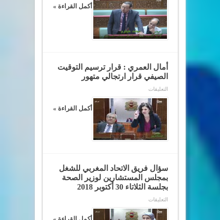
للوزير
أكمل القراءة »
يتيم
:
حكومتكم
تشجع
على
التضييق
على
العمل
النقابي
أمال العمري : قرار ترسيم التوقيت
مغلقة
الصيفي قرار ارتجالي متهور
على
التعليقات
أمال
العمري
:
أكمل القراءة »
قرار
ترسيم
التوقيت
الصيفي
قرار
ارتجالي
متهور
مغلقة
سؤال فريق الاتحاد المغربي للشغل
بمجلس المستشارين لوزير الصحة
بجلسة الثلاتاء 30 أكتوبر 2018
على
التعليقات
سؤال
فريق
الاتحاد
أكمل القراءة »