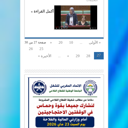
التعليقات
فاطمة
الزهراء
اليحياوي
أكمل القراءة »
للوزير
الصمدي
:
تبريراتكم
واهية
و
ذريعة
ليس
« الأولى
...
10
20
«
صفحة 27 من 30
إلا
مغلقة
26
25
27
28
29
»
...
الأخيرة »