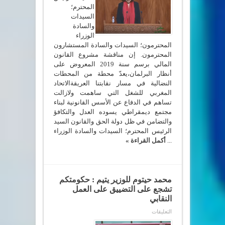
المغربي
المحترم؛
للشغل
السيدات
بمناسبة
مناقشة
والسادة
مشروع
الوزراء
قانون
المالية
المحترمون؛ السيدات والسادة المستشارون
رقم
المحترمون. إن مناقشة مشروع القانون
80.18
برسم
المالي برسم سنة 2019 المعروض على
سنة
أنظار البرلمان،يعدّ محطة من المحطات
2019
بالجلسة
النضالية في مسار نقابتنا العريقةالاتحاد
العامة.
المغربي للشغل التي ساهمت ولازالت
مغلقة
تساهم في الدفاع عن الأسس القانونية لبناء
مجتمع ديمقراطي يسوده العدل والتكافؤ
والتضامن في ظل دولة الحق والقانون السيد
الرئيس المحترم؛ السيدات والسادة الوزراء
...
أكمل القراءة »
محمد حيتوم للوزير يتيم : حكومتكم
تشجع على التضييق على العمل
النقابي
على
التعليقات
محمد
حيتوم