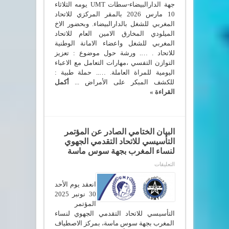
جهة الدارالبيضاء-سطات UMT يومه الثلاثاء
10 مارس 2026 بالمقر المركزي للاتحاد
المغربي للشغل بالدارالبيضاء. وبحضور الاخ
الميلودي المخارق الامين العام للاتحاد
المغربي للشغل واعضاء الامانة الوطنية
للاتحاد . …. ورشة حول موضوع : تعزيز
التوازن التفسي ،مهارات التعامل مع الاعباء
اليومية للمراة العاملة. ….. حملة طبية :
للكشف المبكر على الأمراض ...
أكمل
القراءة »
البيان الختامي الصادر عن المؤتمر
التأسيسي للاتحاد التقدمي الجهوي
لنساء المغرب بجهة سوس ماسة
على
التعليقات
البيان
الختامي
الصادر
انعقد يوم الأحد
عن
30 نونبر 2025
المؤتمر
المؤتمر
التأسيسي
للاتحاد
التأسيسي للاتحاد التقدمي الجهوي لنساء
التقدمي
المغرب بجهة سوس ماسة، بمركز الاصطياف
الجهوي