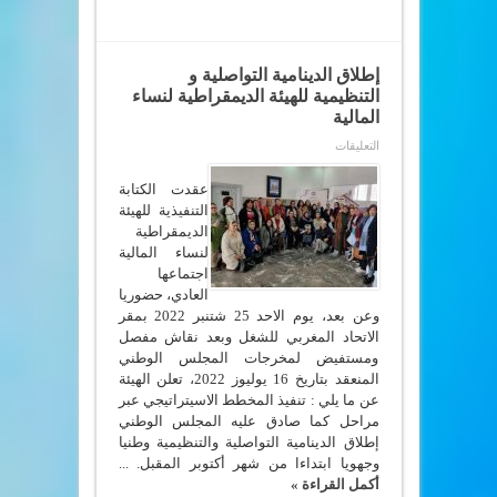
إطلاق الدينامية التواصلية و
التنظيمية للهيئة الديمقراطية لنساء
المالية
على
التعليقات
إطلاق
الدينامية
التواصلية
عقدت الكتابة
و
التنفيذية للهيئة
التنظيمية
الديمقراطية
للهيئة
الديمقراطية
لنساء المالية
لنساء
اجتماعها
المالية
مغلقة
العادي، حضوريا
وعن بعد، يوم الاحد 25 شتنبر 2022 بمقر
الاتحاد المغربي للشغل وبعد نقاش مفصل
ومستفيض لمخرجات المجلس الوطني
المنعقد بتاريخ 16 يوليوز 2022، تعلن الهيئة
عن ما يلي : تنفيذ المخطط الاسيتراتيجي عبر
مراحل كما صادق عليه المجلس الوطني
إطلاق الدينامية التواصلية والتنظيمية وطنيا
وجهويا ابتداءا من شهر أكتوبر المقبل. ...
أكمل القراءة »