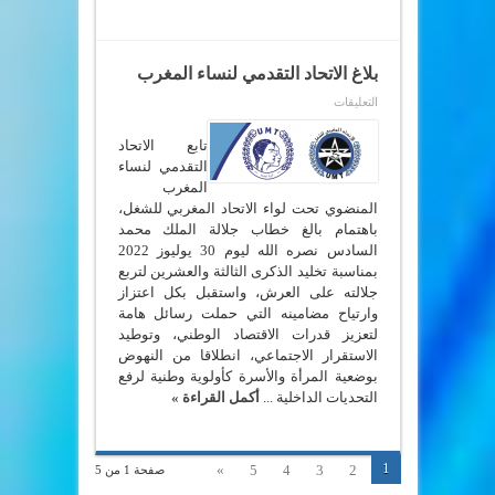
بلاغ الاتحاد التقدمي لنساء المغرب
على
التعليقات
بلاغ
الاتحاد
التقدمي
تابع الاتحاد
لنساء
التقدمي لنساء
المغرب
المغرب
مغلقة
المنضوي تحت لواء الاتحاد المغربي للشغل،
باهتمام بالغ خطاب جلالة الملك محمد
السادس نصره الله ليوم 30 يوليوز 2022
بمناسبة تخليد الذكرى الثالثة والعشرين لتربع
جلالته على العرش، واستقبل بكل اعتزاز
وارتياح مضامينه التي حملت رسائل هامة
لتعزيز قدرات الاقتصاد الوطني، وتوطيد
الاستقرار الاجتماعي، انطلاقا من النهوض
بوضعية المرأة والأسرة كأولوية وطنية لرفع
التحديات الداخلية ...
أكمل القراءة »
1
»
5
4
3
2
صفحة 1 من 5