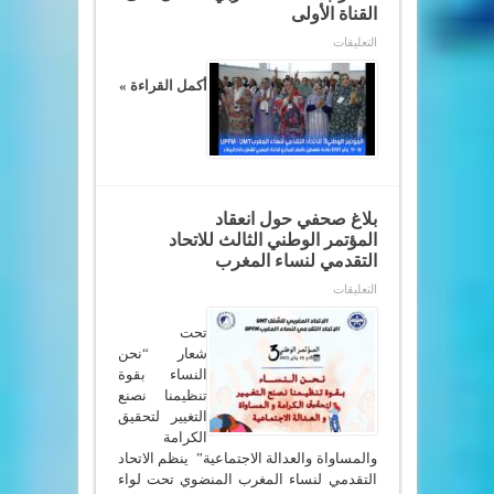
القناة الأولى
على
التعليقات
المؤتمر
الثالث
للاتحاد
أكمل القراءة »
التقدمي
لنساء
المغرب
الاتحاد
المغربي
للشغل
على
القناة
الأولى
بلاغ صحفي حول انعقاد
مغلقة
المؤتمر الوطني الثالث للاتحاد
التقدمي لنساء المغرب
على
التعليقات
بلاغ
صحفي حول
انعقاد
تحت
المؤتمر الوطني الثالث
شعار “نحن
للاتحاد
النساء بقوة
التقدمي
لنساء
تنظيمنا نصنع
المغرب
التغيير لتحقيق
مغلقة
الكرامة
والمساواة والعدالة الاجتماعية” ينظم الاتحاد
التقدمي لنساء المغرب المنضوي تحت لواء