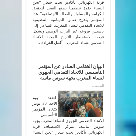
لنساء
قرية الكهربائي بأكادير تحت شعار “نحن
المغرب
النساء بقوة تنظيمنا نصنع التغيير لتحقيق
بجهة
سوس
الكرامة والمساواة والعدالة الاجتماعية”. هذا
ماسة
المؤتمر يندرج ضمن الدينامية التنظيمية
مغلقة
للاتحاد التقدمي لنساء المغرب، الساعي إلى
تأسيس فروعه عبر التراب الوطني ويشكل
فرصة لاستحضار التاريخ المجيد للاتحاد
التقدمي لنساء المغرب ...
أكمل القراءة »
البيان الختامي الصادر عن المؤتمر
التأسيسي للاتحاد التقدمي الجهوي
لنساء المغرب بجهة سوس ماسة
على
التعليقات
البيان
الختامي
الصادر
انعقد يوم
عن
الأحد 30 نونبر
المؤتمر
2025 المؤتمر
التأسيسي
للاتحاد
التأسيسي
التقدمي
للاتحاد التقدمي الجهوي لنساء المغرب بجهة
الجهوي
لنساء
سوس ماسة، بمركز الاصطياف قرية
المغرب
الكهربائي بأكادير تحت شعار “نحن النساء
بجهة