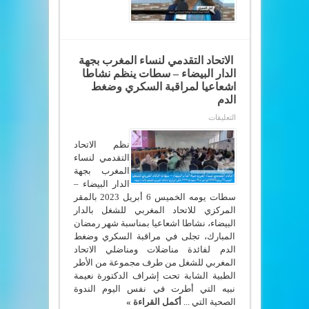
للاتحاد
التقدمي
لنساء
المغرب
USIB
UMT
مغلقة
الاتحاد التقدمي لنساء المغرب بجهة
الدار البيضاء – سطات ينظم نشاطا
اشعاعيا لمراقبة السكري وضغط
الدم
على
التعليقات
الاتحاد
التقدمي
لنساء
نظم الاتحاد
المغرب
التقدمي لنساء
بجهة
المغرب بجهة
الدار
البيضاء
الدار البيضاء –
–
سطات يومه الخميس 6 أبريل 2023 بالمقر
سطات
ينظم
المركزي للاتحاد المغربي للشغل بالدار
نشاطا
البيضاء، نشاطا اشعاعيا بمناسبة شهر رمضان
اشعاعيا
لمراقبة
المبارك، تجلى في مراقبة السكري وضغط
السكري
الدم لفائدة مناضلات ومناضلي الاتحاد
وضغط
الدم
المغربي للشغل من طرف مجموعة من الأطر
مغلقة
الطبية الشابة تحت إشراف الدكتورة نعيمة
نبيه التي أطرت في نفس اليوم الندوة
الصحية التي ...
أكمل القراءة »