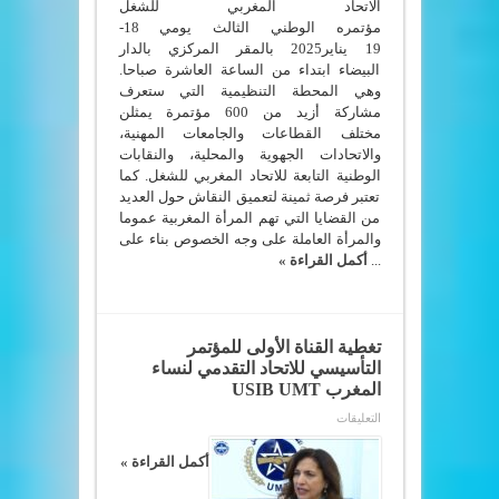
الاتحاد المغربي للشغل
مؤتمره الوطني الثالث يومي 18-
19 يناير2025 بالمقر المركزي بالدار
البيضاء ابتداء من الساعة العاشرة صباحا.
وهي المحطة التنظيمية التي ستعرف
مشاركة أزيد من 600 مؤتمرة يمثلن
مختلف القطاعات والجامعات المهنية،
والاتحادات الجهوية والمحلية، والنقابات
الوطنية التابعة للاتحاد المغربي للشغل. كما
تعتبر فرصة ثمينة لتعميق النقاش حول العديد
من القضايا التي تهم المرأة المغربية عموما
والمرأة العاملة على وجه الخصوص بناء على
...
أكمل القراءة »
تغطية القناة الأولى للمؤتمر
التأسيسي للاتحاد التقدمي لنساء
المغرب USIB UMT
على
التعليقات
تغطية
القناة
الأولى
أكمل القراءة »
للمؤتمر
التأسيسي