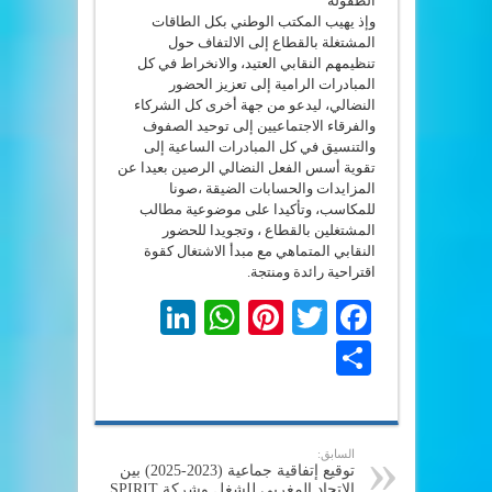
الطفولة
وإذ يهيب المكتب الوطني بكل الطاقات
المشتغلة بالقطاع إلى الالتفاف حول
تنظيمهم النقابي العتيد، والانخراط في كل
المبادرات الرامية إلى تعزيز الحضور
النضالي، ليدعو من جهة أخرى كل الشركاء
والفرقاء الاجتماعيين إلى توحيد الصفوف
والتنسيق في كل المبادرات الساعية إلى
تقوية أسس الفعل النضالي الرصين بعيدا عن
المزايدات والحسابات الضيقة ،صونا
للمكاسب، وتأكيدا على موضوعية مطالب
المشتغلين بالقطاع ، وتجويدا للحضور
النقابي المتماهي مع مبدأ الاشتغال كقوة
اقتراحية رائدة ومنتجة.
LinkedIn
WhatsApp
Pinterest
Twitter
Facebook
Share
السابق:
توقيع إتفاقية جماعية (2023-2025) بين
الاتحاد المغربي للشغل وشركة SPIRIT