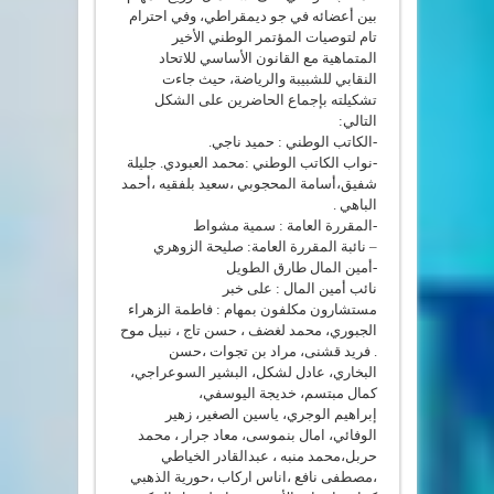
بين أعضائه في جو ديمقراطي، وفي احترام
تام لتوصيات المؤتمر الوطني الأخير
المتماهية مع القانون الأساسي للاتحاد
النقابي للشبيبة والرياضة، حيث جاءت
تشكيلته بإجماع الحاضرين على الشكل
التالي:
-الكاتب الوطني : حميد ناجي.
-نواب الكاتب الوطني :محمد العبودي. جليلة
شفيق،أسامة المحجوبي ،سعيد بلفقيه ،أحمد
الباهي .
-المقررة العامة : سمية مشواط
– نائبة المقررة العامة: صليحة الزوهري
-أمين المال طارق الطويل
نائب أمين المال : على خبر
مستشارون مكلفون بمهام : فاطمة الزهراء
الجبوري، محمد لغضف ، حسن تاج ، نبيل موح
. فريد قشنی، مراد بن تجوات ،حسن
البخاري، عادل لشكل، البشير السوعراجي،
كمال مبتسم، خديجة اليوسفي،
إبراهيم الوجري، ياسين الصغير، زهير
الوفائي، امال بنموسى، معاد جرار ، محمد
حربل،محمد منبه ، عبدالقادر الخياطي
،مصطفى نافع ،اناس اركاب ،حورية الذهبي