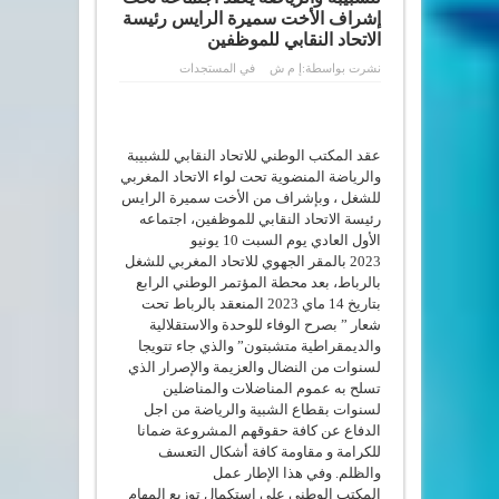
إشراف الأخت سميرة الرايس رئيسة
الاتحاد النقابي للموظفين
نشرت بواسطة:
إ م ش
في
المستجدات
عقد المكتب الوطني للاتحاد النقابي للشبيبة
والرياضة المنضوية تحت لواء الاتحاد المغربي
للشغل ، وبإشراف من الأخت سميرة الرايس
رئيسة الاتحاد النقابي للموظفين، اجتماعه
الأول العادي يوم السبت 10 يونيو
2023 بالمقر الجهوي للاتحاد المغربي للشغل
بالرباط، بعد محطة المؤتمر الوطني الرابع
بتاريخ 14 ماي 2023 المنعقد بالرباط تحت
شعار ” بصرح الوفاء للوحدة والاستقلالية
والديمقراطية متشبتون” والذي جاء تتويجا
لسنوات من النضال والعزيمة والإصرار الذي
تسلح به عموم المناضلات والمناضلين
لسنوات بقطاع الشبية والرياضة من اجل
الدفاع عن كافة حقوقهم المشروعة ضمانا
للكرامة و مقاومة كافة أشكال التعسف
والظلم. وفي هذا الإطار عمل
المكتب الوطني على استكمال توزيع المهام