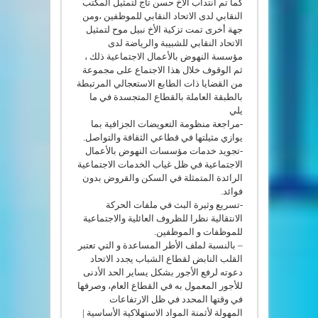
كما تم انتداب الأخ حسن تاج لتمثيل المكتب
النقابي لدى الاتحاد النقابي للموظفين ،ومن
جهة أخرى تمت تزكية الأخ نبيل موح لتمثيل
الاتحاد النقابي للشبيبة والرياضة لدى
مؤسسة النهوض بالأعمال الاجتماعية ذلك ،
ثم الوقوف خلال هذا الاجتماع على مجموعة
من القضايا ذات الطابع الاستعجالي المرتبطة
بالطبقة العاملة بالقطاع المتجسدة في ما
يلي
-مراجعة منظومة التعويضات الجزافية بما
يوازي مثيلتها في قطاعي الثقافة والتواصل.
-تجويد خدمات مؤسسات النهوض بالأعمال
الاجتماعية في ظل غياب الخدمات الاجتماعية
الرائدة المتمثلة في السكن والقروض بدون
فوائد.
-تسريع وثيرة البث في ملفات الحركة
الانتقالية نظرا للظروف العائلية والاجتماعية
للموظفات و الموظفين.
– بالنسبة لملف الأطر المساعدة و التي تعتبر
القلب النابض لقطاع الشباب يجدد الاتحاد
دعوته لرفع الأجور بشكل يساير الحد الأدنى
للأجور المعمول به في القطاع العام، وصرفها
في وقتها المحدد في ظل الارتفاعات
المهولة لأثمنة المواد الاستهلاكية الأساسية |