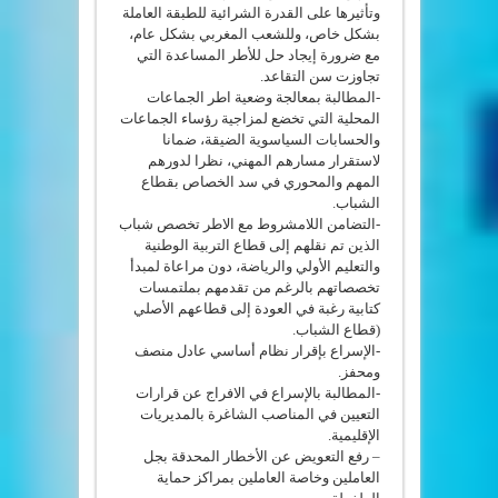
وتأثيرها على القدرة الشرائية للطبقة العاملة
بشكل خاص، وللشعب المغربي بشكل عام،
مع ضرورة إيجاد حل للأطر المساعدة التي
تجاوزت سن التقاعد.
-المطالبة بمعالجة وضعية اطر الجماعات
المحلية التي تخضع لمزاجية رؤساء الجماعات
والحسابات السياسوية الضيقة، ضمانا
لاستقرار مسارهم المهني، نظرا لدورهم
المهم والمحوري في سد الخصاص بقطاع
الشباب.
-التضامن اللامشروط مع الاطر تخصص شباب
الذين تم نقلهم إلى قطاع التربية الوطنية
والتعليم الأولي والرياضة، دون مراعاة لمبدأ
تخصصاتهم بالرغم من تقدمهم بملتمسات
كتابية رغبة في العودة إلى قطاعهم الأصلي
(قطاع الشباب.
-الإسراع بإقرار نظام أساسي عادل منصف
ومحفز.
-المطالبة بالإسراع في الافراج عن قرارات
التعيين في المناصب الشاغرة بالمديريات
الإقليمية.
– رفع التعويض عن الأخطار المحدقة بجل
العاملين وخاصة العاملين بمراكز حماية