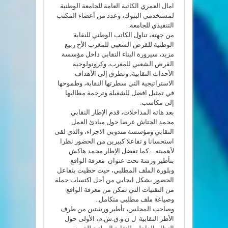
امال العمري الكاتبة العامة للجامعة الوطنية
لمستخدمي البنوك، وعدد من أعضاء المكتب
التنفيذي للجامعة.
من جهته، تناول الكاتب الوطني للنقابة
الوطنية للقرض الشعبي للمغرب الأخ ربيع
مزيد، سيرورة البناء النقابي داخل مؤسسة
القرض الشعبي للمغرب، وكرونولوجية
الأحداث النقابية، وتطرق إلى الأهداف
الاستراتيجية التي سطرتها النقابة، وطموحها
في تمثيل افضل للشغيلة وترجمة مطالبها
إلى مكاسب.
بعد هاته المداخلات، قدم الإطار النقابي
محمد الحتاش عرضا حول مبادئ العمل
النقابي ومؤسسة مندوبي الاجراء، والذي لقى
استحسانا و تفاعلا كبيرين من الحضور نظرا
لأهميته…كما تفضل الإطار محمد هاكش
بتأطير ورشة تحت عنوان معرفة الواقع
وبلورة الملف المطلبي، حيث حظيت بتفاعل
الحضور بشكل ايجابي من أجل اكتساب جملة
من التقنيات التي تمكن من معرفة الواقع
وصياغة ملف مطلبي متكامل..
وصاحب المجلس، تأطير ورشتين من طرف
الأطر النقابية ل ن.و.ق.ش.م، الأولى حول