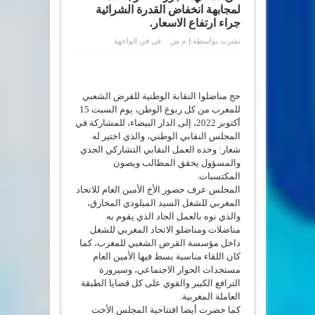
لمجابهة انخفاض القدرة الشرائية
جراء ارتفاع الاسعار.
نشرت بواسطة:
إ م ش
في
في الواجهة
حج مناضلوا النقابة الوطنية للقرض الشعبي
للمغرب من كل ربوع الوطن، يوم السبت 15
أكتوبر 2022، إلى الدار البيضاء، للمشاركة في
المجلس النقابي الوطني، والذي اختير له
شعار: وحده العمل النقابي التشاركي الجدي
والمسؤول يحقق المطالب ويصون
المكتسبات.
المجلس عرف حضور الأخ الأمين العام للاتحاد
المغربي للشغل السيد الميلودي المخارق،
والذي نوه بالعمل الجاد الذي يقوم به
مناضلات ومناضلو الاتحاد المغربي للشغل
داخل مؤسسة القرض الشعبي للمغرب، كما
كان اللقاء مناسبة بسط فيها الأمين العام
مستجدات الحوار الاجتماعي، وسيرورة
الترافع الكبير والقوي على كل قضايا الطبقة
العاملة المغربية.
كما حضرت أيضا افتتاحية المجلس الأخت