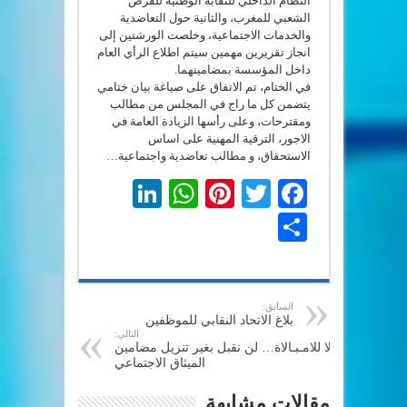
النظام الداخلي للنقابة الوطنية للقرض
الشعبي للمغرب، والثانية حول التعاضدية
والخدمات الاجتماعية، وخلصت الورشتين إلى
انجاز تقريرين مهمين سيتم اطلاع الرأي العام
داخل المؤسسة بمضامينهما.
في الختام، تم الاتفاق على صياغة بيان ختامي
يتضمن كل ما راج في المجلس من مطالب
ومقترحات، وعلى رأسها الزيادة العامة في
الاجور، الترقية المهنية على اساس
الاستحقاق، و مطالب تعاضدية واجتماعية…
LinkedIn
WhatsApp
Pinterest
Twitter
Facebook
Share
السابق:
بلاغ الاتحاد النقابي للموظفين
التالي:
لا للامـبـالاة… لن نقبل بغير تنزيل مضامين
الميثاق الاجتماعي
مقالات مشابهة