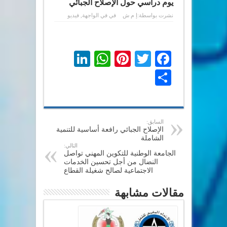
يوم دراسي حول الإصلاح الجبائي
نشرت بواسطة:
إ م ش
في
في الواجهة
,
فيديو
LinkedIn
WhatsApp
Pinterest
Twitter
Facebook
Share
السابق:
الإصلاح الجبائي رافعة أساسية للتنمية
الشاملة
التالي:
الجامعة الوطنية للتكوين المهني تواصل
النضال من أجل تحسين الخدمات
الاجتماعية لصالح شغيلة القطاع
مقالات مشابهة