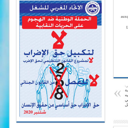
auxq
L
ي:
ة
ه
ي
ل