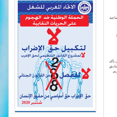
ماعية
 تأكد
ناديق
يم.