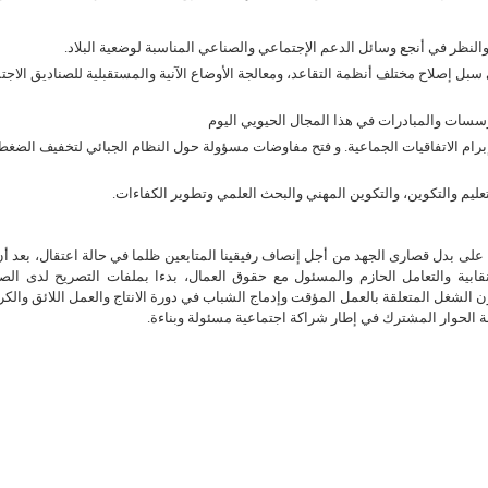
نظر في أنجع وسائل الدعم الإجتماعي والصناعي المناسبة لوضعية البلاد.
 سبل إصلاح مختلف أنظمة التقاعد، ومعالجة الأوضاع الآنية والمستقبلية للصناديق الاجت
سسات والمبادرات في هذا المجال الحيويي اليوم
رام الاتفاقيات الجماعية. و فتح مفاوضات مسؤولة حول النظام الجبائي لتخفيف الضغط
ليم والتكوين، والتكوين المهني والبحث العلمي وتطوير الكفاءات.
على بدل قصارى الجهد من أجل إنصاف رفيقينا المتابعين ظلما في حالة اعتقال، بعد أن
نقابية والتعامل الحازم والمسئول مع حقوق العمال، بدءا بملفات التصريح لدى الص
 الشغل المتعلقة بالعمل المؤقت وإدماج الشباب في دورة الانتاج والعمل اللائق والكر
بعة الحوار المشترك في إطار شراكة اجتماعية مسئولة وبناءة.