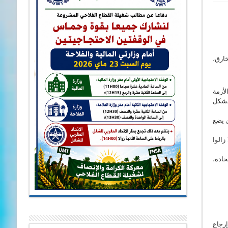
خارق،
أزمة
 بشكل
ي يضع
زالوا
حادة،
إرجاع