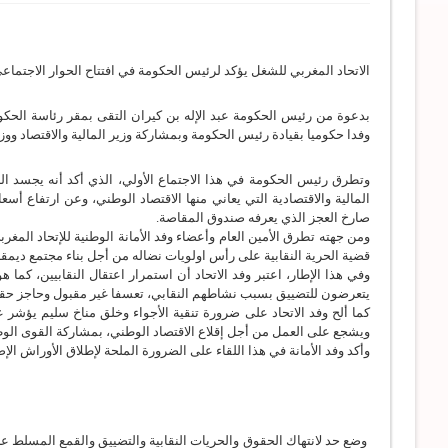
الاتحاد المغربي للشغل يؤكد لرئيس الحكومة في افتتاح الحوار الاجتماع
بدعوة من رئيس الحكومة عبد الإله بن كيران التقى بمقر رئاسة الحكومة
وفدا حكوميا بقيادة رئيس الحكومة وبمشاركة وزير المالية والاقتصاد ووزي
وتطرق رئيس الحكومة في هذا الاجتماع الأولي، الذي أكد أنه يجسد ا
المالية والاقتصادية التي يعاني منها الاقتصاد الوطني، وعن ارتفاع أس
صارخ العجز الذي يعرفه صندوق المقاصة.
ومن جهته تطرق الأمين العام وأعضاء وفد الأمانة الوطنية للإتحاد الم
قضية الحرية النقابية على رأس اولويات نضاله من أجل بناء مجتمع ديمقر
وفي هذا الإطار، اعتبر وفد الاتحاد أن استمرار اعتقال النقابيين، كما
يتعرضون للتضييق بسبب نشاطهم النقابي، تعسفا غير مقبول وحاجز حقيق
كما ألح وفد الاتحاد على ضرورة تنقية الأجواء وخلق مناخ سليم يؤشر عل
ويشجع على العمل من أجل إقلاع الاقتصاد الوطني، بمشاركة القوى الوطن
وأكد وفد الأمانة في هذا اللقاء على الضرورة الملحة لإطلاق الأوراش الإ
وضع حد لانتهاك الحقوق والحريات النقابية والتضييق والقمع المسلط عل