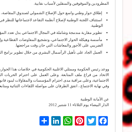
المطرودين والموقوفين والمنقلين لأسباب نقابية.
إطلاق حوار وطني واسع حول الإصلاح الشمولي لصندوق المقاصة، وال
استئناف اللجنة الوطنية لإصلاح أنظمة التقاعد لاجتماعاتها للنظر في
الوطنية.
تطوير مقاربة مندمجة وشاملة في المجال الاجتماعي بدل تعدد المؤ
مأسسة وهيكلة الحوار الاجتماعي، وتشجيع المفاوضات القطاعية وإب
الضريبي على الأجور والمعاشات التي حان وقت مراجعتها.
العمل الجاد على تأهيل الرأسمال البشري من خلال تطوير برامج التع
ووعد رئيس الحكومة وممثلي الاغلبية الحكومية في خلاصات هذا الحوار، 
الاتحاد من فراغ ملف المتابعة. وعلى العمل على احترام الحريات ال
الاجتماعية، وعلى مراقبة مدى احترام المؤسسات والمقاولات لبنود قانون
وفي نهاية الاجتماع ، اتفق الطرفان على مواصلة اللقاءات الثنائية ومتا
عن الأمانة الوطنية
الدار البيضاء يوم الثلاثاء 11 شتنبر 2012
LinkedIn
Share
WhatsApp
Pinterest
Twitter
Facebook