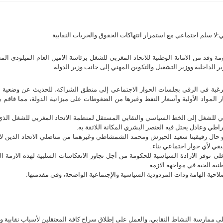
ي:لا سلم اجتماعي مع استمرار انتهاكات الحقوق والحريات النقابية
 وفد من الامانة الوطنية للاتحاد المغربي للشغل برئاسة الامين العام الميلودي الم
ر الداخلية ووزير التشغيل والتكوين المهني إلى جانب وزير الدولة.
لرغبة في الرقي بجلسات الحوار الاجتماعي إلى منطق الشراكة، للحديث عن وضعية ال
عار المواد الأولية وأسعار النفط وغيرها من الضغوطات على ميزانية الدولة، مما فاقم
غربي للشغل إلى الخط السياسي والنقابي المستقل لمنظمة الاتحاد المغربي للشغل الذ
اطي وعادل يحتل فيه العنصر البشري المكانة اللائقة به.
 هو حال رفيقينا سعيد الحيرش ومحمد الشمشاطي وغيرهما من مناضلي الاتحاد الذين لا 
ي لأي حوار اجتماعي بناء .
ى توفر الارادة السياسية للحكومة من أجل تجاوز الانعكاسات السلبية لهذه الازمة ال
ية الحية في مواجهة الازمة.
صلاحية الهامة وذات المردودية السياسية والإجتماعية الواضحة، وفي مقدمتها:
ى ممارسة النشاط النقابي، والعمل على إطلاق سراح كافة المعتقلين لأسباب نقابية و