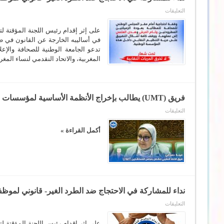
على
التعليقات
نداء
للمشاركة
في
‎على إثر إقدام رئيس اللجنة المؤقتة
الاحتجاج
في أساليبه الخارجة عن القانون في ط
ضد
تدعو الجامعة الوطنية للصحافة والإعل
الطرد
الغير-
المغربية، والاتحاد النقدمي لنساء المغر
قانوني
لموظفتي
المجلس
الوطني
للصحافة
مغلقة
فريق (UMT) يطالب بإخراج الأنظمة الأساسية لمؤسسات القطاع الفلاحي والوزير يتعهد بالتعجيل بإخراجها
على
التعليقات
فريق
(UMT)
يطالب
أكمل القراءة »
بإخراج
الأنظمة
الأساسية
لمؤسسات
القطاع
الفلاحي
والوزير
يتعهد
بالتعجيل
بإخراجها
مغلقة
على
التعليقات
‎نداء
للمشاركة
في
‎على إثر إقدام رئيس اللجنة المؤقتة