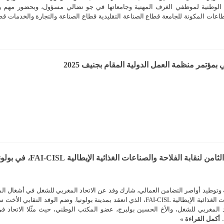
معة الوطنية لموظفي الغرف المهنية وجامعاتها في جو نضالي مسؤول، وبحضور مهم و
عات المكونة للجامعة قطاع الصناعة التقليدية قطاع الصناعة والتجارة والخدمات قطا
مؤتمر منظمة العمل الدولية المقام بجنيف 2025
لفلاحة والصناعات الغذائية الإيطالية FAI-CISL، في بولونيا.
لية وتوطيد أواصر التضامن العمالي، شارك وفد عن الاتحاد المغربي للشغل في أشغال ال
الوطني الثامن لنقابة الفلاحة والصناعات الغذائية الإيطالية FAI-CISL، الذي انعقد بمدينة بولونيا. وضم الوفد النقابي 
د المغربي للشغل، والأخ الحسين بولبرج، عضو المكتب الوطني، حيث مثّلا الاتحاد ف
.
أكمل القراءة »