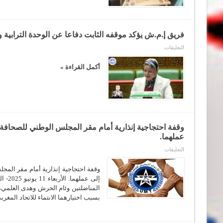
الثامن
لنقابة
الفلاحة
والصناعات
الغذائية
فريق إ.م.ش يؤكد موقفه الثابت دفاعا عن الوحدة الترابية و
الإيطالية
FAI-
على
التعليقات
CISL،
فريق
في
إ.م.ش
بولونيا.
يؤكد
أكمل القراءة »
مغلقة
موقفه
الثابت
دفاعا
عن
الوحدة
الترابية
واستعداده
للترافع
عنها
وقفة احتجاجية إنذارية أمام مقر المجلس الوطني للصحافة
في
عملهما.
كل
المحافل
على
التعليقات
الدولية
وقفة
مغلقة
احتجاجية
إنذارية
وقفة احتجاجية إنذارية أمام مقر الم
أمام
مقر
المناضلتين وئام الحرش وهدى العلمي،
المجلس
الوطني
بسبب اختيارهما الانتماء للاتحاد المغربي
للصحافة
بحي
الرياض
من