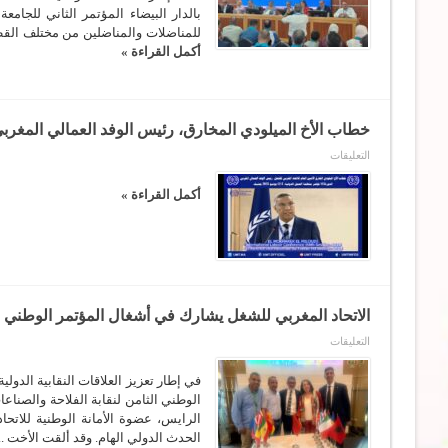
2025
بالدار البيضاء المؤتمر الثاني للجا
شغيلة
مغلقة
الغرف
للمناضلات والمناضلين من مختلف القطا
المهنية وجامعاتها
أكمل القراءة »
لصون
المكتسبات
وانتزاع
المطالب
العادلة
مغلقة
خطاب الأخ الميلودي المخارق، رئيس الوفد العمالي المغربي ب
على
التعليقات
خطاب
الأخ
الميلودي
أكمل القراءة »
المخارق،
رئيس
الوفد
العمالي
المغربي
بمؤتمر
منظمة
العمل
الدولية
الاتحاد المغربي للشغل يشارك في أشغال المؤتمر الوطني الثامن لنقابة ا
المقام
بجنيف
على
التعليقات
2025
الاتحاد
مغلقة
المغربي
للشغل
في إطار تعزيز العلاقات النقابية الدو
يشارك
في
الرايس، عضوة الأمانة الوطنية للاتحا
أشغال
المؤتمر
الحدث الدولي الهام. وقد ألقت الأخت ..
الوطني