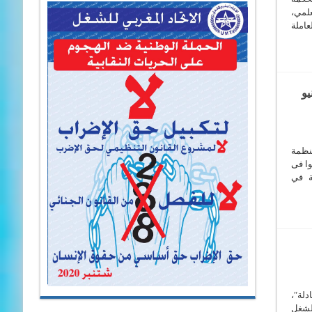
لمي،
عاملة
 لمنظمة العمل الدولية بجنيف المنعقدة من 1 الى 13 يونيو
ومقر منظمة
ثر من 5000 مندوب ومندوبة من 187 دولة عضوا فى
نة في
دلةʺ،
د المغربي للشغل