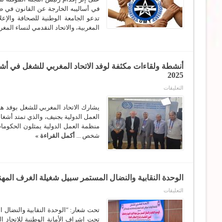
الاحتجاج
في أساليبه الخارجة عن القانون في ط
ضد
تدعو الجامعة الوطنية للصحافة والإعل
الطرد
الغير-
المغربية، والاتحاد النقدمي لنساء المغر
قانوني
لموظفتي
المجلس
الوطني
للصحافة
مغلقة
2025
على
التعليقات
أنشطة
ولقاءات
مكثفة
لوفد
الاتحاد
منظمة العمل الدولية يمثلون الحكومات
المغربي
للشغل
شخص ...
أكمل القراءة »
في
أشغال
الدورة
113
لمنظمة
العمل
الوحدة النقابية والنضال المستمر سبيل شغيلة الغرف المهن
الدولية
بجنيف
على
المنعقدة
التعليقات
من
الوحدة
1
النقابية
الى
والنضال
تحت شعار: ʺالوحدة النقابية والنضال 
13
المستمر
يونيو
سبيل