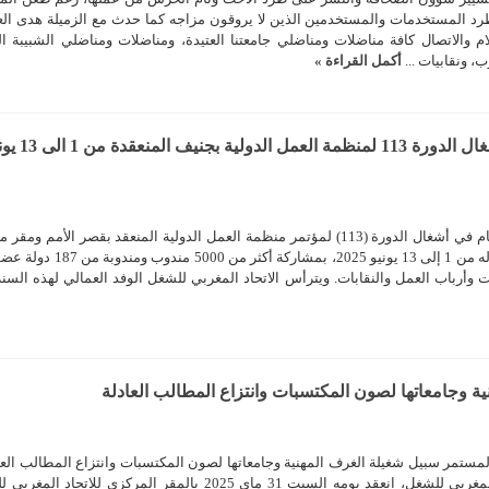
رد المستخدمات والمستخدمين الذين لا يروقون مزاجه كما حدث مع الزميلة هدى الع
ام والاتصال كافة مناضلات ومناضلي جامعتنا العتيدة، ومناضلات ومناضلي الشبيبة ال
ب، ونقابيات ...
أكمل القراءة »
أنشطة ولقاءات مكثفة لوفد الاتحاد المغربي للشغل في أشغال الدورة 113
يشارك الاتحاد المغربي للشغل بوفد هام في أشغال الدورة (113) لمؤتمر منظمة العمل الدولية المنعقد بقصر الأمم 
العمل الدولية بجنيف، والذي تمتد أشغاله من 1 إلى 13 يونيو 2025، بمشاركة أك
 وأرباب العمل والنقابات. ويترأس الاتحاد المغربي للشغل الوفد العمالي لهذه الس
ية وجامعاتها لصون المكتسبات وانتزاع المطالب العادلة
المستمر سبيل شغيلة الغرف المهنية وجامعاتها لصون المكتسبات وانتزاع المطالب العا
تحت إشراف الأمانة الوطنية للاتحاد المغربي للشغل، انعقد يومه السبت 31 ماي 2025 بالمقر المركزي للاتحا