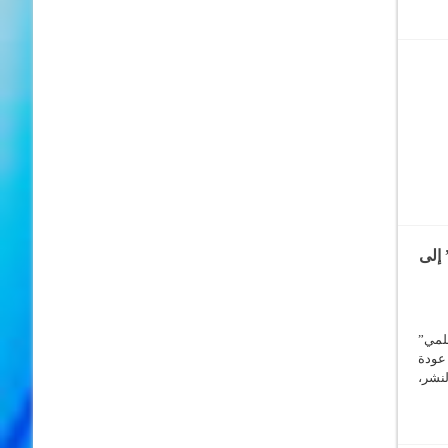
 إلى
لمي”
أجل عودة
نشر،