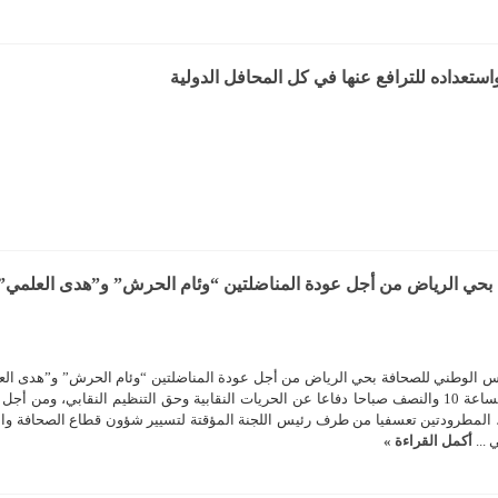
استعداده للترافع عنها في كل المحافل الدولية
 بحي الرياض من أجل عودة المناضلتين “وئام الحرش” و”هدى العلمي”
جلس الوطني للصحافة بحي الرياض من أجل عودة المناضلتين “وئام الحرش” و”هدى الع
إلى عملهما. الأربعاء 11 يونيو 2025- الساعة 10 والنصف صباحا دفاعا عن الحريات النقابية وحق التنظيم النقابي، ومن 
 المطرودتين تعسفيا من طرف رئيس اللجنة المؤقتة لتسيير شؤون قطاع الصحافة وال
 ...
أكمل القراءة »