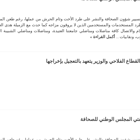
 لتسيير شؤون الصحافة والنشر على طرد الأخت وئام الحرش من عملها، رغم طعن الم
رد المستخدمات والمستخدمين الذين لا يروقون مزاجه كما حدث مع الزميلة هدى الع
ام والاتصال كافة مناضلات ومناضلي جامعتنا العتيدة، ومناضلات ومناضلي الشبيبة ال
ب، ونقابيات ...
أكمل القراءة »
 لتسيير شؤون الصحافة والنشر على طرد الأخت وئام الحرش من عملها، رغم طعن الم