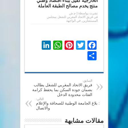
الخارجية كفيل ببناء اقتصاد وطني
منتج يخدم مصالح الطبقة العاملة
نشرت بواسطة:
إ م ش
في
فريق الاتحاد المغربي للشغل بمجلس
المستشارين
,
في الواجهة
LinkedIn
WhatsApp
Pinterest
Twitter
Facebook
Share
السابق:
فريق الاتحاد المغربي للشغل يطالب
بضمان جودة السكن بما يحفظ كرامة
الفئات محدودة الدخل
التالي:
: بلاغ الجامعة الوطنية للصحافة والإعلام
والاتصال
مقالات مشابهة