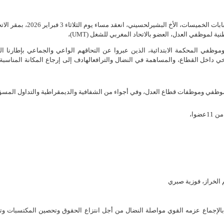
تحت إشراف المكتب الوطني، وبحضور الكاتب العام للاتحاد الإقليمي لنقابات الخميسات، الأخ البشيرلحسيني، انعقد مساء يوم الثل
 لموظفي العدل، العضو بالاتحاد المغربي للشغل (UMT)،
 وموظفي المحك
مة الابتدائية، الذين عبروا عن التحاقهم الواعي والجماعي بإطارنا ال
ي داخل القطاع، والمساهمة في النضال والترافعالهادف إلى إرجاع المكانة المناسبة 
 موظفي وموظفات قطاع العدل، وفي أجواء من الشفافية والديمقراطية والتداول
المسؤ
ضوا،
الخراز، فوزية صبري
بالإجماع عزمه القوي مواصلة النضال من أجل انتزاع الحقوق وتحصين المكتسبات وت