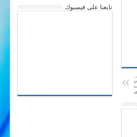
تابعنا على فيسبوك
ي:
ن
ت
ور