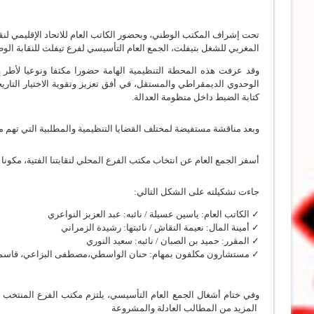
المغربي للشغل بتيفلت، الجمع العام التأسيسي لفرع تيفلت للنقابة الوطنية
وقد عرفت هذه المحطة التنظيمية الهامة حضورا مكثفا ونوعيا لأطر
الوحدوي الديمقراطي والمستقل، في أفق تعزيز وتقوية الاختيار التاريخ
كتابة الضبط داخل منظومة العدالة.
وبعد مناقشة مستفيضة لمختلف القضايا التنظيمية والمطلبية التي تهم
أسفر الجمع العام عن انتخاب مكتب الفرع المحلي لنقابتنا الفتية، مكونا من 11ع
جاءت تشكيلته على الشكل التالي:
✓ الكاتب العام: ياسين عسيلة / نائبه: عبد العزبز النواعري
✓ أمينة المال: نعيمة النقاش / نائبتها: رشيدة الزمراني
✓ المقرر: حميد بن الصبان / نائبه: سعيد النوري
✓ مستشارون مكلفون بمهام: حنان الواسطي،مصط
فى البزاعي، قاسم 
وفي ختام أشغال الجمع العام التأسيسي، يلتزم مكتب الفرع المنتخب 
المزيد من المطالب العادلة والمشروعة