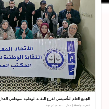
الجمع العام التأسيسي لفرع النقابة الوطنية لموظفي العدل 
نشرت بواسطة:
إ م ش
في
في الواجهة