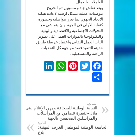
العاملات والعمال .
وبعد نقاش جاد و مسؤول تم الخروح
بتوصيات عملية تشكل ارضية لاعادة هيكلة
الاتحاد الجهوي بما يعزز مواصلته وحضوره
كنقابة الاولى في الجهة .وان يتماشى مع
التحولات الاجتماعية والاقتصادية والبيئية
والتكنولوجيا بالموازات العمل على تطوير
اليات العمل النقابي واعتماد خريطة طريق
حديثة للتنفيد قصد مواجهة كل التحديات
الراهنة والمستقبلية .
LinkedIn
WhatsApp
Pinterest
Twitter
Facebook
Share
السابق:
النقابة الوطنية للصحافة ومهن الإعلام ببني
ملال-خنيفرة تتضامن مع المراسلات
والمراسلين الصحفيين بالجهة
التالي:
الجامعة الوطنية لموظفي الغرف المهنية:
بلاغ