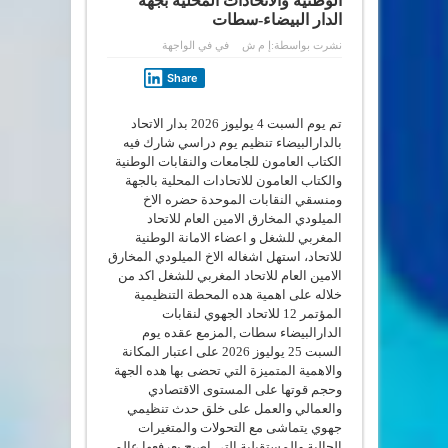
الوطنية والاتحادات المحلية بجهة
الدار البيضاء-سطات
نشرت بواسطة:
إ م ش
في
في الواجهة
Share
تم يوم السبت 4 يوليوز 2026 بدار الاتحاد
بالدارالبيضاء تنظيم يوم دراسي شارك فيه
الكتاب العامون للجامعات والنقابات الوطنية
والكتاب العامون للاتحادات المحلية بالجهة
ومنسقي النقابات الموحدة حضره الاخ
الميلودي المخارق الامين العام للاتحاد
المغربي للشغل و اعضاء الامانة الوطنية
للاتحاد، استهل اشغاله الاخ الميلودي المخارق
الامين العام للاتحاد المغربي للشغل اكد من
خلاله على اهمية هده المحطة التنظيمية
المؤتمر 12 للاتحاد الجهوي لنقابات
الدارالبيضاء سطات ,المزمع عقده يوم
السبت 25 يوليوز 2026 على اعتبار المكانة
والاهمية المتميزة التي تحضى بها هده الجهة
وحجم قوتها على المستوى الاقتصادي
والعمالي والعمل على خلق حدث تنظيمي
جهوي يتماشى مع التحولات والمتغيرات
الحالية والمستقبلية التي اصبح يعرفعها عالم