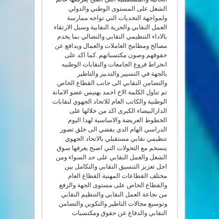
الشغل على المستوى الوطني والدولي
ولمواجهة التحديات التي تواجه ممارسة
العمل النقابي والحرية النقابية وسبل الارتقاء
بالاداء التنظيمي النقابي والنضالي بما يخدم
مصالح ومطامح العاملات والعمال ويدافع عن
حقوقهم وصون مكتسباتهم .كما اكد على
انخراط فروع الجامعات والنقابات الوطنيه
بالجهة في التسيير والتدبير والتاطير
والتضامن النقابي الى جانب القطاع الخاص.
تم تناول الكلمة الاخ احمد بهنيس عضو الامانة
الوطنية والكاتب العام للاتحاد الجهوي لنقابات
الدارالبيضاء الكبرى اكد من خلالها على
الخطوط العريضة والاساسية لهدا اليوم
الدراسي الهام الدي يفضي الى خلق تصور
تنظيمي نقابي مستقبلي بالاتحاد الجهوي
ينسحم مع التحولات التي اصبح يعرفها سوق
الشغل والعمل النقابي على حد السواء ومن
اجل تعزيز التنسيق النقابي والتكامل بين
مختلف القطاعات المهنية القطاع العام
والقطاع الخاص على مستوى الجهة والرفع
من نجاعة العمل النقابي والتنظيم النقابي
وتوسيع مجالات التاطير والتكوين والتضامن
النقابي والدفاع عن حقوق ومكتسبات