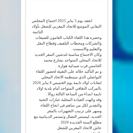
انعقد يوم 5 يناير 2025 اجتماع المجلس
النقابي الموسع للاتحاد المغربي للشغل بأولاد
التائمة.
وحضره هذا اللقاء الكتاب العامون للضيعات
والشركات ومحطات التلفيف وقطاع النقل
والتعليم والاسمنت .
وكان الاجتماع مناسبة لتدشين المقر الجديد
للاتحاد المحلي المتواجد بشارع محمد
الخامس قرب صيدلية هوارة .
و تم التأكيد خلاله على التعبئة لحضور اللقاء
التواصلي الذي سينظمه الاتحاد المحلي
لنقابات اولاد تايمة يوم الخميس 8 يناير 2026
بالمركب التقافي المتواجد أمام بلدية اولاد
تايمة ابتداء من الساعة الثالثة زوالا .
وقد وجّهت القيادة المحلية عبارات التحية
والتقدير لكل من ساهم في انجاح اللقاء،
وسهر على ترتيب التجهيزات بالمقر
الجديد، ليستمر النضال وتستمر الدينامية مع
مطلع السنة الجديدة 2026
عاش الاتحاد المغربي للشغل