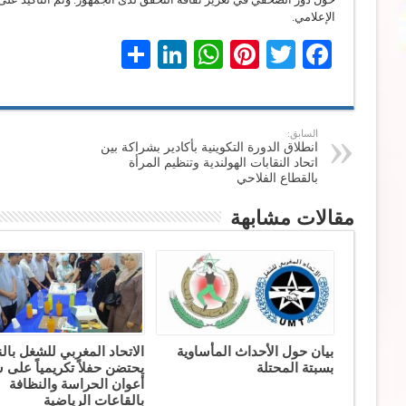
الإعلامي.
LinkedIn
Share
WhatsApp
Pinterest
Twitter
Facebook
السابق:
انطلاق الدورة التكوينية بأكادير بشراكة بين
اتحاد النقابات الهولندية وتنظيم المرأة
بالقطاع الفلاحي
مقالات مشابهة
بيان حول الأحداث المأساوية
الاتحاد المغربي للشغل بال
بسبتة المحتلة
يحتضن حفلاً تكريمياً على
أعوان الحراسة والنظافة
بالقاعات الرياضية