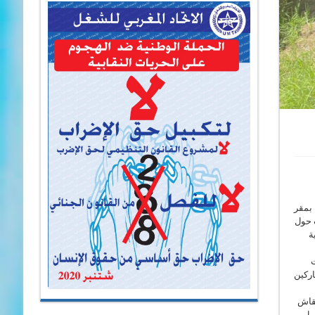
، بمقر
ت حول
ة
ت
G وInVID. كما ناقش مع المشاركين
نقاش
عمل