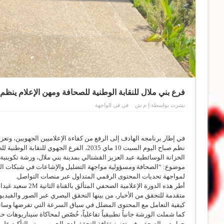
فرع بني ملال للنقابة الوطنية للصحافة ومهن الإعلام ينظم 
نشرت بواسطة:
إ م ش
في
في الواجهة
في إطار برنامجه الهادف إلى الرفع من كفاءة الإعلاميين الجهويين، وتع
نظم صباح اليوم السبت 10 ماي 2035، الفرع ا
الخزانة الوسائطية عبد العزيز القشتالي بمدينة بني ملال، ورشة تكويني
موضوع: “الصحافة ومسؤولية مواجهة التضليل والإشاعات في شبكات التوا
لمواجهة تحديات المحتوى الرقمي المتداول عبر منصات التواصل.
أطر هذه الدورة ال
كيفية التعامل مع المحتوى المضلل في سياق السرعة التي تفرضها وسائل
كما شملت الورشة جانباً تطبيقياً تفاعلياً، خُصّص لمحاكاة سيناريوهات 
حول دور الصحفي في تعزيز ثقافة التحقق لدى الجمهور. وتم التأكيد على أ