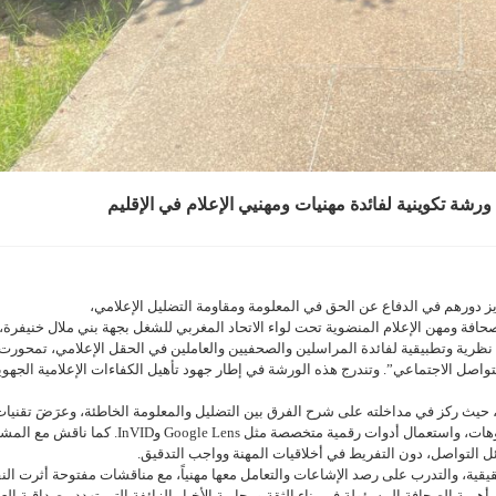
ورشة تكوينية لفائدة مهنيات ومهنيي الإعلام في الإقليم
زيز دورهم في الدفاع عن الحق في المعلومة ومقاومة التضليل الإعلامي،
لجهوي للنقابة الوطنية للصحافة ومهن الإعلام المنضوية تحت لواء الاتحاد المغربي للشغل بجهة بني ملال خنيفرة
ة نظرية وتطبيقية لفائدة المراسلين والصحفيين والعاملين في الحقل الإعلامي، تمحور
صل الاجتماعي”. وتندرج هذه الورشة في إطار جهود تأهيل الكفاءات الإعلامية الجهوي
إعلامية الصحفي المتألق بالقناة الثانية 2M سعيد غيدا، حيث ركز في مداخلته على شرح الفرق بين التضليل والمعلومة الخاطئة، وعرَضَ تقنيا
متقدمة للتحقق من الأخبار، من بينها التحقق البصري عبر الصور والفيديوهات، واستعمال أدوات رقمية متخصصة مثل oogle Lens
 التواصل، دون التفريط في أخلاقيات المهنة وواجب التدقيق.
حقيقية، والتدرب على رصد الإشاعات والتعامل معها مهنياً، مع مناقشات مفتوحة أثرت ال
همية الصحافة المسؤولة في بناء الثقة ومحاربة الأخبار الزائفة التي تهدد مصداقية ال