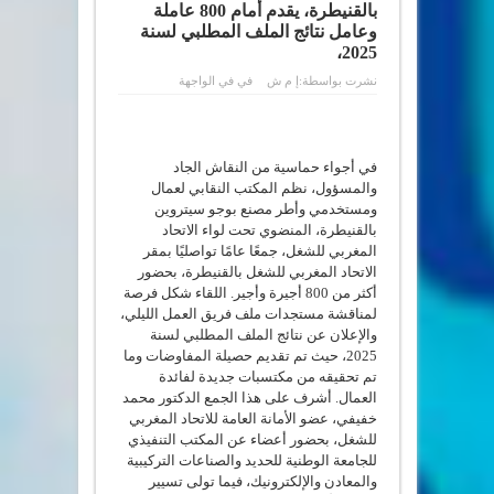
بالقنيطرة، يقدم أمام 800 عاملة
وعامل نتائج الملف المطلبي لسنة
2025،
نشرت بواسطة:
إ م ش
في
في الواجهة
في أجواء حماسية من النقاش الجاد
والمسؤول، نظم المكتب النقابي لعمال
ومستخدمي وأطر مصنع بوجو سيتروين
بالقنيطرة، المنضوي تحت لواء الاتحاد
المغربي للشغل، جمعًا عامًا تواصليًا بمقر
الاتحاد المغربي للشغل بالقنيطرة، بحضور
أكثر من 800 أجيرة وأجير. اللقاء شكل فرصة
لمناقشة مستجدات ملف فريق العمل الليلي،
والإعلان عن نتائج الملف المطلبي لسنة
2025، حيث تم تقديم حصيلة المفاوضات وما
تم تحقيقه من مكتسبات جديدة لفائدة
العمال. أشرف على هذا الجمع الدكتور محمد
خفيفي، عضو الأمانة العامة للاتحاد المغربي
للشغل، بحضور أعضاء عن المكتب التنفيذي
للجامعة الوطنية للحديد والصناعات التركيبية
والمعادن والإلكترونيك، فيما تولى تسيير