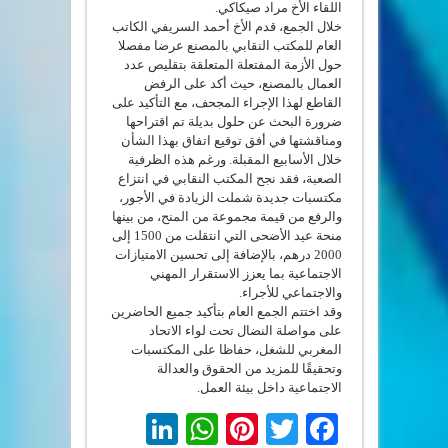
اللقاء الأخ مراد صيكاكي.
خلال الجمع، قدم الأخ أحمد السريفي الكاتب
العام للمكتب النقابي بالمصنع عرضا مفصلا
حول الأزمة المفتعلة المتعلقة بتقليص عدد
العمال بالمصنع، حيث أكد على الرفض
القاطع لهذا الإجراء المجحف، مع التأكيد على
ضرورة البحث عن حلول بديلة تم اقتراحها
ومناقشتها في أفق توقيع اتفاق بهذا الشأن
خلال الأسابيع المقبلة. ورغم هذه الظرفية
الصعبة، فقد نجح المكتب النقابي في انتزاع
مكتسبات جديدة شملت الزيادة في الأجور،
والرفع من قيمة مجموعة من المنح، من بينها
منحة عيد الأضحى التي انتقلت من 1500 إلى
2000 درهم، بالإضافة إلى تحسين الامتيازات
الاجتماعية بما يعزز الاستقرار المهني
والاجتماعي للأجراء.
وقد اختتم الجمع العام بتأكيد جميع الحاضرين
على مواصلة النضال تحت لواء الاتحاد
المغربي للشغل، حفاظا على المكتسبات
وتحقيقًا للمزيد من الحقوق والعدالة
الاجتماعية داخل بيئة العمل.
LinkedIn
WhatsApp
Pinterest
Twitter
Facebook