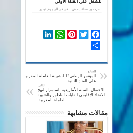
للشغل على القناة الأولى
نشرت بواسطة:
إ م ش
في
في الواجهة
,
فيديو
LinkedIn
WhatsApp
Pinterest
Twitter
Facebook
Share
السابق:
المؤتمر الوطني12 للشبيبة العاملة المغربية
على القناة الثانية
التالي:
الاحتفال بالسنة الأمازيغية: استمرار لنهج
الاتحاد الإقليمي لنقابات الناظور والشبيبة
العاملة المغربية
مقالات مشابهة