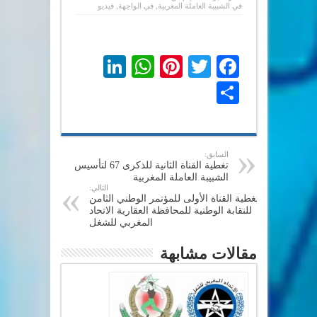
في
الشبيبة العاملة المغربية
,
في الواجهة
,
فيديو
LinkedIn
WhatsApp
Pinterest
Twitter
Facebook
Share
السابق:
تغطية القناة الثانية للذكرى 67 لتأسيس
الشبيبة العاملة المغربية
التالي:
تغطية القناة الأولى للمؤتمر الوطني الثامن
للنقابة الوطنية للمحافظة العقارية الاتحاد
المغربي للشغل
مقالات مشابهة