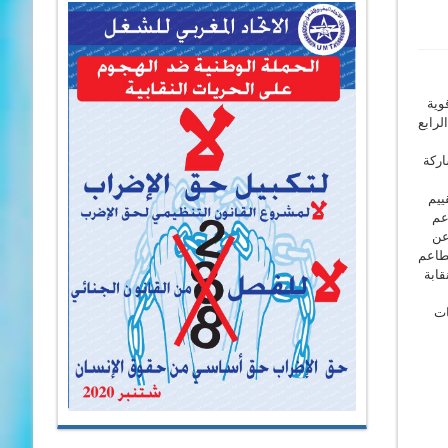
وية
مؤتمر الوطني الرابع
اركة
ييم
عم
عن
مطاعم
قابة
ات