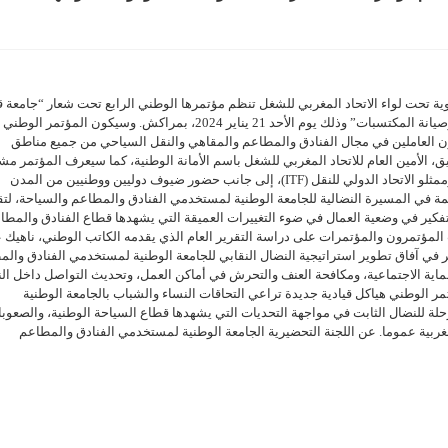
ة تحت لواء الاتحاد المغربي للشغل تنظم مؤتمرها الوطني الرابع تحت شعار “جامعة ق
صامدة وموحدة لمواجهة تحديات المستقبلية، والدفاع عن العمل القار وصيانة المكتسبات” وذلك يوم الأحد 21 يناير 2024، بمراكش. وسيكون ال
م فيها أكثر من 400 مؤتمر ومؤتمرة يمثلون العاملين في مجال الفنادق والمطاعم والمقاهي والنقل السياحي من جميع مناطق
ق، الأمين العام للاتحاد المغربي للشغل باسم الأمانة الوطنية، كما سيعرف المؤتمر مش
العديد من الوفود الأجنبية الصديقة في مقدمتهم ممثلو مركز التضامن، وممثلو الاتحاد الدولي للنقل (ITF)، إلى جانب حضور ضيوف دوليين ووطنيين من المدن
ة في المسيرة النضالية للجامعة الوطنية لمستخدمي الفنادق والمطاعم والسياحة، لتق
لتفكير في وضعية العمال في ضوء التغييرات العميقة التي يشهدها قطاع الفنادق والمطا
 المؤتمرون والمؤتمرات على دراسة التقرير العام الذي يقدمه الكاتب الوطني، ناهيك 
في آفاق تطوير استراتيجية النضال النقابي للجامعة الوطنية لمستخدمي الفنادق وال
ماية الاجتماعية، ومكافحة العنف والتحرش في أماكن العمل، وتحديث التواصل داخل الن
ر الوطني هياكل قيادية جديدة تراعي التحاقات النساء والشباب بالجامعة الوطنية
لة للنضال الثابت في مواجهة التحديات التي يشهدها قطاع السياحة الوطنية، والصعوب
مغربية عموما. عن اللجنة التحضيرية الجامعة الوطنية لمستخدمي الفنادق والمطاعم