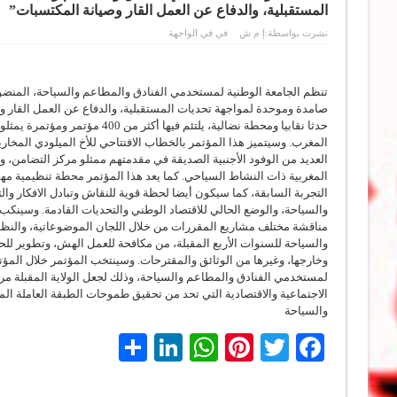
المستقبلية، والدفاع عن العمل القار وصيانة المكتسبات”
نشرت بواسطة:
إ م ش
في
في الواجهة
تنظم الجامعة الوطنية لمستخدمي الفنادق والمطاعم والسياحة، المنضوي
حدثا نقابيا ومحطة نضالية، يلتئ
المغرب. وسيتميز هذا المؤتمر بالخطاب الافتتاحي للأخ الميلودي المخاري
المغربية ذات النشاط السياحي. كما يعد هذا المؤتمر محطة تنظيمية مهم
التجربة السابقة، كما سيكون أيضا لحظة قوية للنقاش وتبادل الافكار وا
والسياحة، والوضع الحالي للاقتصاد الوطني والتحديات القادمة. وسينكب
مناقشة مختلف مشاريع المقررات من خلال اللجان الموضوعاتية، والنظر 
والسياحة للسنوات الأربع المقبلة، من مكافحة للعمل الهش، وتطوير للح
وخارجها، وغيرها من الوثائق والمقترحات. وسينتخب المؤتمر خلال المؤتم
لمستخدمي الفنادق والمطاعم والسياحة، وذلك لجعل الولاية المقبلة مرح
الاجتماعية والاقتصادية التي تحد من تحقيق طموحات الطبقة العاملة ال
والسياحة
LinkedIn
Share
WhatsApp
Pinterest
Twitter
Facebook