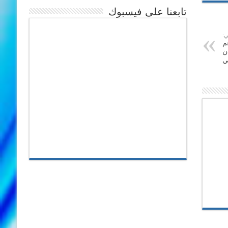
تابعنا على فيسبوك
ي:
م
ن
ي