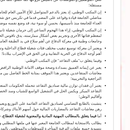
مستقلة؛
مناضلي الجامعة قيادة وقواعد على المضي قدما في تكريس حق شغيلة ك
العداء للجامعة منذ تأسيسها، بحسن أو سوء نية، قد وضع نفسه موضو
إن المكتب الوطني، إزاء هذا الهجوم الساعي إلى حرمان شغيلة ثان
لمعظم فئاتها الأخرى وتجريم بعض أشكال ممارسته، يدق ناقوس الخط
وجامعات وطنية في معركة الدفاع عن أهم سلاح في يد الطبقة العاملة
ويعتبر أن معركة توسيع تنقيب مختلف فئات شغيلة قطاع الداخلية وت
أهم أوجه الدفاع عن الحرية النقابية وعن الحق في الإضراب ببلادنا؛
وفيما يتعلق ب”ملف التقاعد” فإن المكتب الوطني:
يعبر عن إيمانه العميق بسدادة وصحة موقف الامانة الوطنية الرافض 
معاشات المتقاعدين. ويعتبر هذا الموقف بمثابة الخط الفاصل بين 
التراجعية والتخريبية؛
يعتبر أن فقدان توازن مالية صناديق التقاعد تتحمله الحكومات المت
التقاعد المبكر. ويكمن الحل في التشغيل الواسع للشباب وسد الخص
وأقاليم الوطن؛
يتشبث بالطابع التضامني لصناديق التقاعد القائمة على التوزيع ويع
رهن معاشات التقاعد بالمضاربات المالية حول أسهم الأبناك وشركات 
أما
فيما يتعلق بالمطالب المهنية المادية والمعنوية لشغيلة القطاع،
ف
يطالب بالاستجابة لمطالب الجامعة المعبر عنها في ملفها المطلبي وكذ
بتسوية جميع ملفات الترقية المتأخرة للموظفات والموظفين بالمدير