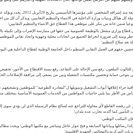
إن المكتب الوطني، إذ يعتز بالدعم المتواصل للأخ الأمين العام للجامعة منذ إشرافه الشخصي على مؤتمرها التأسيسي بتاريخ 29أبريل
ل هياكل وبنيات وزارة الداخلية في الانتماء والتنظيم النقابيين، ويذكر أن كل من اخت
عيا ضمن خانة من ينكر على موظفي هذا القطاع حق الانتماء والتنظيم النقابيين؛
ي قطاع وزاري مشغل بالوظيفة العمومية من حقها في ممارسة الإضراب وإلى تكبيله بال
ر وينبه إلى ضرورة انخراط الجميع من اتحادات محلية وجهوية واتحاد نقابي للموظفي
 بعد سلاح التنظيم؛
حصين حقهم في العمل النقابي المنظم داخل الجامعة الوطنية لقطاع الداخلية هي اليوم
للثالوث الملعون: رفع سن الإحالة على التقاعد، رفع نسبة الاقتطاع من الأجور، تخفيض
من يتوخى حماية وتحصين مكتسبات الشغيلة وبين من يسعى إلى مرافقة الإصلاحات الحك
عاقبة جراء إغلاقها أبواب التشغيل وتمويلها ل”لمغادرة الطوعية” للموظفين وتشجيعهم 
اص من الأطر بما يلبي حاجيات المواطنين من الخدمات العمومية الأساسية بمختلف م
بر عن رفضه القاطع لأي محاولة للتراجع عنه لصالح نظام الرسملة الذي لن يؤدي سوى إل
التأمين كما أكدته تحارب عدة بلدان؛
إن المكتب الوطني:
ا رسائلها وبياناتها السابقة و فتح حوار عاجل ومباشر مع مكتبها الوطني؛ ويجدد مطالب
يات المركزية والمجالس الجهوية الإقليمية؛