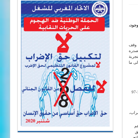
وجود،
ر البيضاء وقف
تصدره
تجربة
لى ما
واعتزازه بالموقف الواضح للاتحاد المغربي للشغل، الذي عبر عنه الاخ الأمين العام، بالرفض القاطع لمشروع القانون التنظيمي لحق الإضراب رقم 15-97
هم
ق
ئح