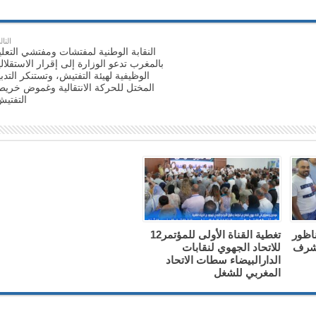
التال
النقابة الوطنية لمفتشات ومفتشي التعلي
بالمغرب تدعو الوزارة إلى إقرار الاستقلالي
الوظيفية لهيئة التفتيش، وتستنكر التدبي
المختل للحركة الانتقالية وغموض خريط
التفتيش
ناظور
تغطية القناة الأولى للمؤتمر12
 شرف
للاتحاد الجهوي لنقابات
الدارالبيضاء سطات الاتحاد
المغربي للشغل