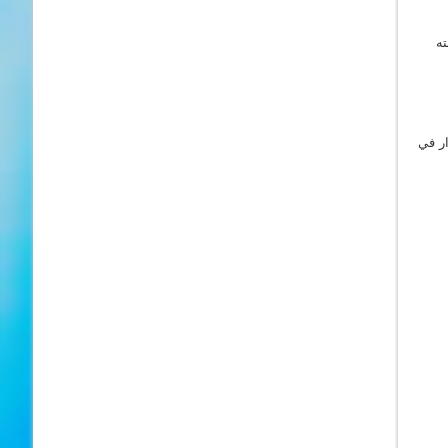
ته
ر في