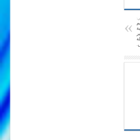
ي:
م
ة
ر
ة
.