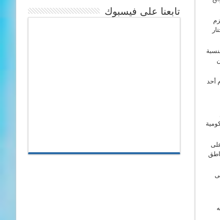
تابعنا على فيسبوك
 2012، يجدد ويؤكد عزم
ار
نسبة
ن
 أحد
ومية
على
ناطق
ى
ه