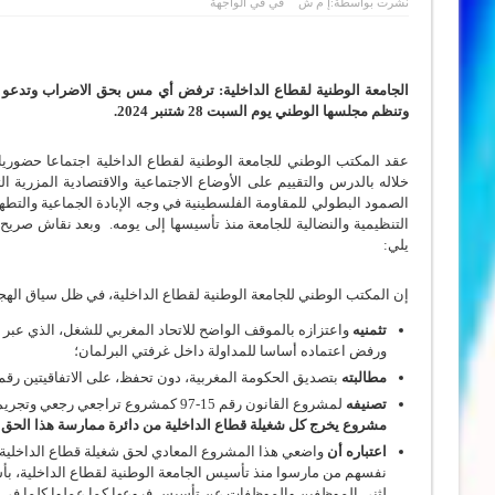
نشرت بواسطة:
إ م ش
في
في الواجهة
الجامعة الوطنية لقطاع الداخلية:
ترفض أي مس بحق الاضراب وتدعو الى 
وتنظم مجلسها الوطني يوم السبت 28 شتنبر 2024.
خلاله بالدرس والتقييم على الأوضاع الاجتماعية والاقتصادية المزرية 
الصمود البطولي للمقاومة الفلسطينية في وجه الإبادة الجماعية والتط
التنظيمية والنضالية للجامعة منذ تأسيسها إلى يومه. وبعد نقاش صري
يلي:
إن المكتب الوطني للجامعة الوطنية لقطاع الداخلية، في ظل سياق الهجو
تثمنيه
ورفض اعتماده أساسا للمداولة داخل غرفتي البرلمان؛
مطالبته
بتصديق الحكومة المغربية، دون تحفظ، على الاتفاقيتين رقم 87 ورقم 151 لمنظمة الشغل الدولية
تصنيفه
لمشروع القانون رقم 15-97 كمشروع تراجعي رجعي وتجريمي لحق مختلف فئات الشغيلة المغربية في ممارسة حقها الإنساني والدستوري في الإضراب،
مشروع يخرج كل شغيلة قطاع الداخلية من دائرة ممارسة هذا الحق
ل
اعتباره أن
واضعي هذا المشروع المعادي لحق شغيلة قطاع الداخلية ف
نفسهم من مارسوا منذ تأسيس الجامعة الوطنية لقطاع الداخلية، بأ
لثني الموظفين والموظفات عن تأسيس فروعها كما عملوا كلما في وس