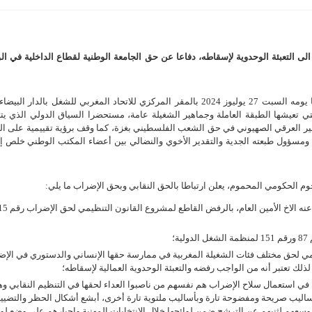
التعبئة الوحدوية لإسقاطه، دفاعا عن حق الجامعة الوطنية لقطاع الداخلية في ال
عقد المكتب الوطني للجامعة الوطنية لقطاع الداخلية اجتماعا حضوريا يومه السبت 27 يوليوز 2024 بالمقر المركزي للاتحاد المغربي للشغل بالدا
التي تعيشها الطبقة العاملة وجماهير الشغيلة عامة، مستحضرا السياق الدولي الذي ي
هير العرقي الصهيوني في حق الشعب الفلسطيني بغزة، كما وقف برؤية تقييمية على ال
ح ومسؤول طبعته الجدية والتقدير الأخوي والنضالي بين أعضاء المكتب الوطني خلص إ
م الحكومي المحموم، يعلن ارتباطا بالحق النقابي وبحق الإضراب ما يلي:
؛
ذلك تعتبر أنه من الواجب رفضه والتعبئة الوحدوية العمالية لإسقاطه؛
ي استعمال سلاح الإضراب هم نفسهم من ناصبوا العداء لحقها في التنظيم النقابي و
ساليب صريحة ومفضوحة تارة وبأساليب ملتوية تارة أخرى، أبشع أشكال الحظر والتضيي
عهم لثنيهم عن الترشح ضمن لوائحها خلال الانتخابات المهنية واجبارهم على وضع لوا