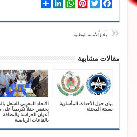
LinkedIn
Share
WhatsApp
Pinterest
Twitter
Facebook
السابق:
بـلاغ الأمانة الوطنية
مقالات مشابهة
بيان حول الأحداث المأساوية
الاتحاد المغربي للشغل بال
بسبتة المحتلة
يحتضن حفلاً تكريمياً على
أعوان الحراسة والنظافة
بالقاعات الرياضية