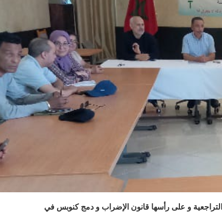
 التراجعية و على رأسها قانون الإضراب و دمج كنوبس في