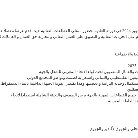
اجتمع المجلس النقابي للاتحاد المحلي والجهوي لأكادير يوم الأحد 13 أكتوبر 2024 في دورته العادية بحضور ممثلي القطاعات النقابية حيث قدم عرضا مفصل
م على الحريات النقابية و التضييق على العمل النقابي و محاربة حق العمال و العاملات 
ة والاجتماعية.
 والعمال المنضوون تحت لواء الاتحاد المغربي للشغل بالجهة .
قيقين الفلسطيني واللبناني واستغرابه لصمت وتواطؤ المجتمع الدولي .
ال وحدته الترابية و تحصينها وهدا يقتضي تقوية الجبهة الداخلية بالبناء الديمقراطي
تقلين .
جميع القطاعات المهنية بالجهة برص الصفوف والتعبئة الشاملة استعدادا لانجاح
العاملة المغربية .
محلي والجهوي لأكادير والجهوي