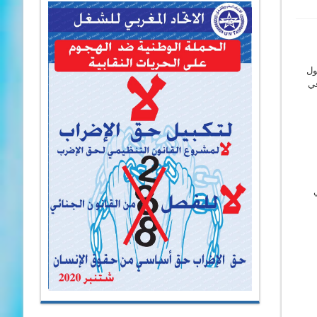
ا حول
في