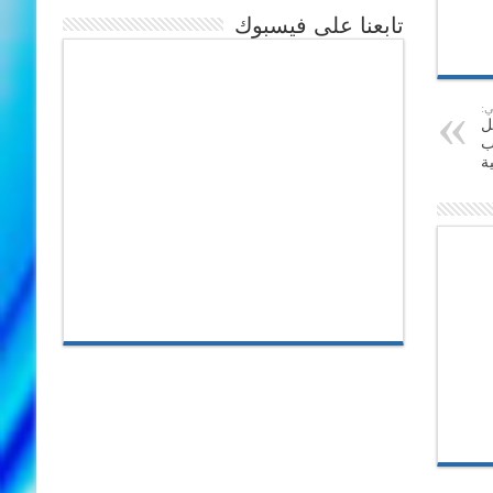
تابعنا على فيسبوك
ي:
ل
ب
ة