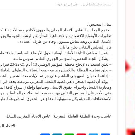
نشرت بواسطة:
إ م ش
في
في الواجهة
بـيان المجلس :
تطورات الأوضاع الاقتصادية والاجتماعية المتأزمة والهشة بالجهة والهجو
الانتماء النقابي وبعد نقاش مسؤول وجاد من طرف أعضاءه .
فان المجلس النقابي يعلن ما يلي
– يثمن المواقف الثابتة للأمانة الوطنية حول الأوضاع السياسية والاقتصادي
– يشكل اللجنة التحضرية للمؤتمر الجهوي القادم لسوس ماسة.
– يعلن استعداده لإنجاح محطة المؤتمر الوطني 13 أيام 21-22-23 فبراير 2025 .
– يعلن تضامنه المطلق واللامشروط مع جميع النضالات البطولي للعاملات
– إدانته للعدوان الصهيوني الغاشم على جرائم الإبادة ضد الشعبين الش
– يؤكد أن قضية الصحراء هي قضية الشعب المغربي مرتبطة بحقه في استكم
ومحاربة الفساد واحترام حقوق الإنسان وصيانتها وإطلاق سراح كافة المع
وفي الأخير فان المجلس النقابي يهيب بجميع المناضلات والمناضلين من 
الاستحقاقات المقبلة بكل مسؤولية للدفاع عن الحقوق المشروعة للطبقة 
عاشت وحدة الطبقة العاملة المغربية.. عاش الاتحاد المغربي للشغل
الاتحاد ال