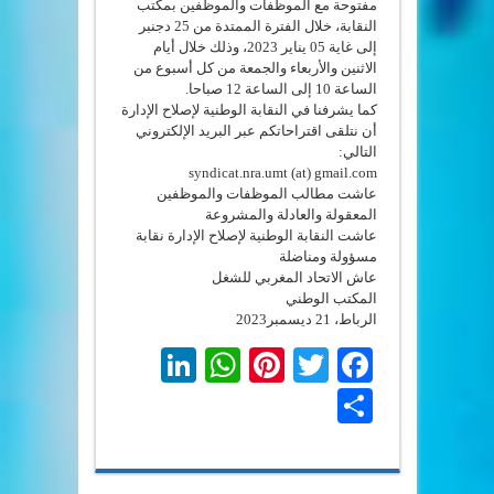
مفتوحة مع الموظفات والموظفين بمكتب
النقابة، خلال الفترة الممتدة من 25 دجنبر
إلى غاية 05 يناير 2023، وذلك خلال أيام
الاثنين والأربعاء والجمعة من كل أسبوع من
الساعة 10 إلى الساعة 12 صباحا.
كما يشرفنا في النقابة الوطنية لإصلاح الإدارة
أن نتلقى اقتراحاتكم عبر البريد الإلكتروني
التالي:
syndicat.nra.umt (at) gmail.com
عاشت مطالب الموظفات والموظفين
المعقولة والعادلة والمشروعة
عاشت النقابة الوطنية لإصلاح الإدارة نقابة
مسؤولة ومناضلة
عاش الاتحاد المغربي للشغل
المكتب الوطني
الرباط، 21 ديسمبر2023
LinkedIn
WhatsApp
Pinterest
Twitter
Facebook
Share