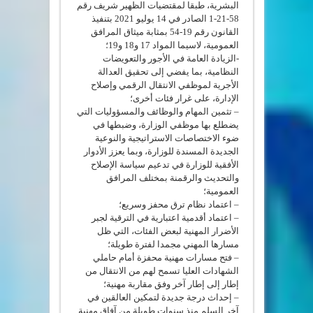
البشرية، طبقا لمقتضيات الظهير شريف رقم
58-21-1 الصادر في 14 يوليو 2021 بتنفيذ
القانون رقم 19-54 بمثابة ميثاق المرافق
العمومية، لاسيما المواد 17 و18 و19؛
-الزيادة العامة في الأجور والتعويضات
النظامية، بما يفضي إلى تحقيق العدالة
الأجرية لموظفي الانتقال الرقمي وإصلاح
الإدارة، على غرار فئات أخرى؛
– تثمين المهام والوظائف والمسؤوليات التي
يضطلع بها موظفي الوزارة، وضبطها في
ضوء الاختصاصات الاستراتيجية والنوعية
الجديدة المسندة للوزارة، وبما يعزز الأدوار
الأفقية للوزارة في تدعيم سياسة الإصلاح
والتحديث والرقمنة بمختلف المرافق
العمومية؛
– اعتماد نظام ترق محفز وسريع؛
– اعتماد أقدمية اعتبارية في الترقية لجبر
الأضرار المهنية لبعض الفئات، التي ظل
مسارها المهني مجمدا لفترة طويلة؛
– فتح مسارات مهنية محفزة أمام حاملي
الشهادات العليا تسمح لهم من الانتقال من
إطار إلى إطار آخر وفق مقاربة مهنية؛
– إحداث درجة جديدة لتمكين العالقين في
آخر السلم منذ سنوات طويلة من آفاق مهنية