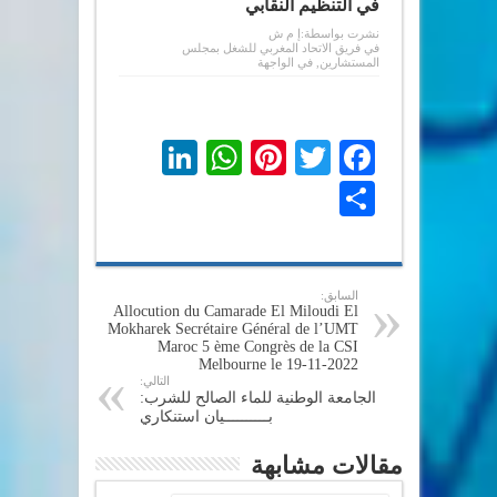
في التنظيم النقابي
نشرت بواسطة:
إ م ش
في
فريق الاتحاد المغربي للشغل بمجلس
المستشارين
,
في الواجهة
LinkedIn
WhatsApp
Pinterest
Twitter
Facebook
Share
السابق:
Allocution du Camarade El Miloudi El
Mokharek Secrétaire Général de l’UMT
Maroc 5 ème Congrès de la CSI
Melbourne le 19-11-2022
التالي:
الجامعة الوطنية للماء الصالح للشرب:
بــــــــــيان استنكاري
مقالات مشابهة