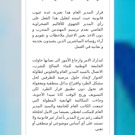
قرار المدير العام هذا تعتريه عدة عيوب
قانونية حيث استند لتعليل هذا الفعل على
رأي المدير الجهوي للأقاليم الصحراوية
القاضي بعدم ترسيم المهندس المتدرب و
دون الاخذ بعين الاعتبار ملاحظات و تقويم و
أراء رؤسائه المباشرين الذين يشيدون بجديته
و تفانيه في العمل.
لتدارك الامر وارجاع الأمور الى نصابها حاولت
الجامعة الوطنية للماء الصالح للشرب،
الاتصال بالسيد المدير العام والجلوس لطاولة
الحوار لإيجاد حلول مرضية للطرفين لحل
مشكل الطرد واقتراح بدائل منطقية ومعقولة
قد تحول دون تطبيق قرار الطرد. لكن
التسويف وربح الوقت كانا سيدا الأجوبة،
وجاءت المكالمة الهاتفية المطولة التي
جمعت الكاتب العام للجامعة والسيد المدير
العام للمكتب لتعطي بصيصا من الامل لحلحلة
الملف رغم تدرع المدير بأعذار غير قانونية ولا
تستند على أي أساس موضوعي او منطقي أو
تقني.