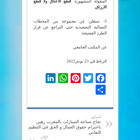
المقولة المشهورة:
قطع الاعناق ولا قطع
الارزاق.
5- ستعلن عن مجموعة من المحطات
النضالية التصعيدية حتى التراجع عن قرار
الطرد الفضيحة.
عن المكتب الجامعي
الرباط في 23 نونبر2022
LinkedIn
WhatsApp
Pinterest
Twitter
Facebook
Share
السابق:
نجاح صناعة السيارات بالمغرب رهين
باحترام حقوق العمال و الحق في التنظيم
النقابي
التالي: