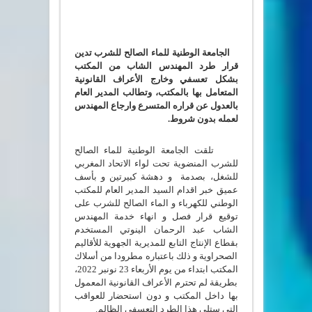
الجامعة الوطنية للماء الصالح للشرب تدين
قرار طرد المهندس الشاب من المكتب
بشكل تعسفي وخارج الأعراف القانونية
المتعامل بها بالمكتب، وتطالب المدير العام
بالعدول عن قراره المتسرع وارجاع المهندس
لعمله بدون شروط.
تلقت الجامعة الوطنية للماء الصالح
للشرب المنضوية تحت لواء الاتحاد المغربي
للشغل، بصدمة و دهشة كبيرتين و بأسف
عميق خبر اقدام السيد المدير العام للمكتب
الوطني للكهرباء و الماء الصالح للشرب على
توقيع قرار فصل و انهاء خدمة المهندس
الشاب عبد الرحمان الينوتي المستخدم
بقطاع الإنتاج التابع للمديرية الجهوية للأقاليم
الصحراوية و ذلك باعتباره مطرودا من أسلاك
المكتب ابتداء من يوم الأربعاء 23 نونبر 2022،
بطريقة لم تحترم الأعراف القانونية المعمول
بها داخل المكتب و دون استحضار للعواقب
التي ستلي هذا الطرد التعسفي الظالم.