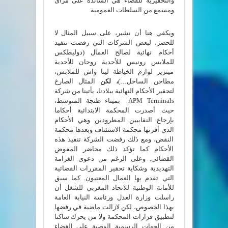
والتحقيرية للقضاء هي السائدة على مرأى
ومسمع من السلطات العمومية.
ويكفي هنا أن نشير، على سبيل المثال لا
للحصر، لبعض الشركات التي رفضت تنفيذ
أحكام نهائية لصالح العمال (دوليطكس
للملابس رونيس للأحدية روحان للأحدية
ميتريز لوازم الخياطة لينا واش للملابس،
مطاحن الساحل…)
، لكن
المثال الصارخ
لتحقير الأحكام النهائية ببلادنا، يأتينا من شركة
APM Terminals بميناء طنجة المتوسط،
حيث أصدرت المحكمة الابتدائية أحكاما
بإرجاع النقابيين المطرودين وهي الأحكام
الذي أقرتها محكمة الاستئناف وبعدها محكمة
النقض، ومع ذلك رفضت الشركة تنفيذ هذه
الأحكام كما تؤكد ذلك محاضر المفوض
القضائي. وعلى الرغم من دعوى الغرامة
التهديدية وشكاية تحقير المقررات القضائية
التي تقدم بها العمال المعنيون. كما سبق
للأمانة الوطنية للاتحاد المغربي للشغل أن
راسلت وزارة العدل ورئاسة النيابة العامة
بهذا الخصوص، لكن لازالت ماضية في رفضها
لتطبيق قرارات المحكمة ولا من يحرك ساكنا
من الجهات الرسمية الوصية على القضاء