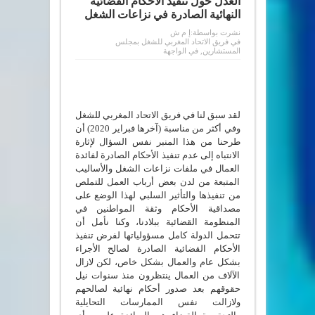
العدل حول تنفيد الأحكام القضائية
النهائية الصادرة في نزاعات الشغل
نشرت بواسطة:
إ م ش
في
فريق الاتحاد المغربي للشغل بمجلس
المستشارين
,
في الواجهة
لقد سبق لنا في فريق الاتحاد المغربي للشغل
وفي أكثر من مناسبة (آخرها فبراير 2020) أن
طرحنا من هذا المنبر نفس السؤال لإثارة
الانتباه إلى عدم تنفيذ الأحكام الصادرة لفائدة
العمال في ملفات نزاعات الشغل والأساليب
المتبعة من لدن بعض أرباب العمل للتملص
من تنفيذها والتأثير السلبي لهذا الوضع على
مصداقية الأحكام وثقة المواطنين في
المنظومة القضائية ببلادنا، وكنا نأمل أن
تتحمل الدولة كامل مسؤولياتها لفرض تنفيذ
الأحكام القضائية الصادرة لصالح الأجراء
بشكل عام والعمال بشكل خاص، لكن لازال
الآلاف من العمال ينتظرون منذ سنوات نيل
حقوقهم بعد صدور أحكام نهائية لصالحهم
ولازالت نفس الممارسات التحايلية