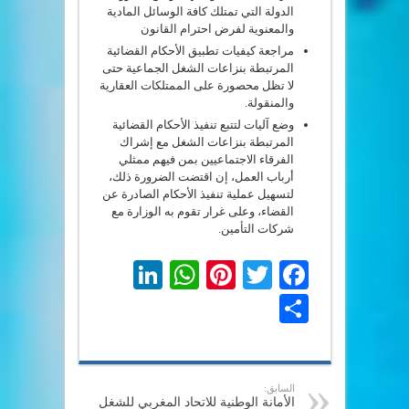
الدولة التي تمتلك كافة الوسائل المادية
والمعنوية لفرض احترام القانون
مراجعة كيفيات تطبيق الأحكام القضائية
المرتبطة بنزاعات الشغل الجماعية حتى
لا تظل محصورة على الممتلكات ﺍﻟﻌﻘﺎﺭﻳﺔ
ﻭﺍﻟﻤﻨﻘﻮﻟﺔ.
وضع آليات لتتبع تنفيذ الأحكام القضائية
المرتبطة بنزاعات الشغل مع إشراك
الفرقاء الاجتماعيين بمن فيهم ممثلي
أرباب العمل، إن اقتضت الضرورة ذلك،
لتسهيل عملية تنفيذ الأحكام الصادرة عن
القضاء، وعلى غرار تقوم به الوزارة مع
شركات التأمين.
LinkedIn
WhatsApp
Pinterest
Twitter
Facebook
Share
السابق:
الأمانة الوطنية للاتحاد المغربي للشغل