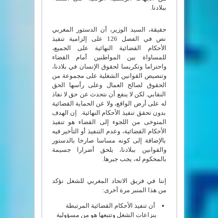
ببلادنا.
حقيقة، السيد الوزير، أن الدستور المغربي
نص في الفصل 126 على إلزامية تنفيذ
الأحكام القضائية النهائية على الجميع،
للمساواة بين المواطنين أمام القضاء
واحتراما وتكريسا لحقوق الإنسان في بلادنا،
وتنصيص القوانين الشغلية على مجموعة من
الحقوق لصالح العمال وعلى رأسها الحق
النقابي. لكن لا ينفع أن نتحدث عن حق لا نفاذ
له على أرض الواقع، ولا عن الحماية القضائية
بدون تحقق تنفيذ الأحكام النهائية. إن الهدف
المتوخى من اللجوء إلى القضاء هو تنفيذ
الأحكام القضائية، وعدم التنفيذ أو التأخير فيه
بالإضافة إلى كونه مساسا صارخا بالدستور
والقوانين ببلادنا، يلحق أضرارا جسيمة
بالمحكوم له، يجب جبرها.
إننا في فريق الاتحاد المغربي للشغل نؤكد
من هذا المنبر مرة أخرى:
أن تنفيذ الأحكام القضائية المرتبطة
بنزاعات الشغل وتتبعها هو من مسؤولية