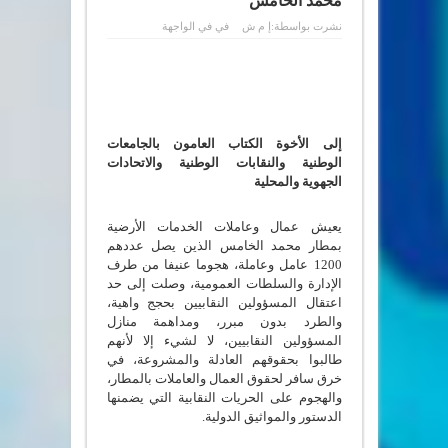
محمد الخامس
نشرت بواسطة:
إ م ش
في
في الواجهة
إلى الأخوة الكتاب العامون
بالجامعات
الوطنية والنقابات الوطنية
والاتحادات
الجهوية والمحلية
يعيش عمال وعاملات الخدمات الأرضية
بمطار محمد الخامس الذين يصل عددهم
1200 عامل وعاملة، هجوما عنيفا من طرف
الإدارة والسلطات العمومية، وصلت إلى حد
اعتقال المسؤولين النقابيين بحجج واهية،
والطرد بدون مبرر، ومداهمة منازل
المسؤولين النقابيين، لا لشيء إلا لأنهم
طالبوا بحقوقهم العادلة والمشروعة، في
خرق سافر لحقوق العمال والعاملات بالمطار،
والهجوم على الحريات النقابية التي يضمنها
الدستور والمواثيق الدولية.