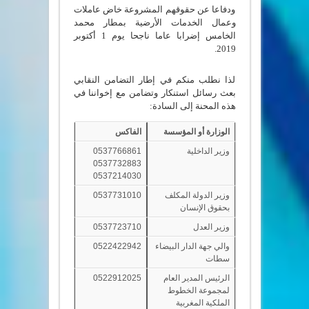
ودفاعا عن حقوقهم المشروعة خاض عاملات
وعمال الخدمات الأرضية بمطار محمد
الخامس إضرابا عاما ناجحا يوم 1 أكتوبر
2019.
لذا نطلب منكم في إطار التضامن النقابي
بعث رسائل استنكار وتضامن مع إخواننا في
هذه المحنة إلى السادة:
الوزارة أو المؤسسة
الفاكس
وزير الداخلية
0537766861
0537732883
0537214030
وزير الدولة المكلف
0537731010
بحقوق الإنسان
وزير العدل
0537723710
والي جهة الدار البيضاء
0522422942
سطات
الرئيس المدير العام
0522912025
لمجموعة الخطوط
الملكية المغربية