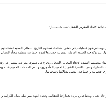
تهم، ويستعرضون قضاياهم في حشود منظمة، تستلهم التاريخ النضالي المجيد لمنظمتهم
بها، عيد تؤكد فيه الطبقة العاملة المغربية حضورها كقوة اجتماعية منظمة معبأة للنضال
ة نداء منظمتها العتيدة الاتحاد المغربي للشغل، وتخرج في صفوف متراصة للتعبير عن رفض
ت النقابية، وضرب القدرة الشرائية لعموم المأجورين، وتدني الخدمات العمومية، تمهيد
ق اقتصادية واجتماعية، بفضل نضالاتها وتضحياتها،
نساء ورجالا، شبابا ومتقاعدين لنردد شعاراتنا النضالية، ونجدد العهد بمواصلة نضال الكرامة وا