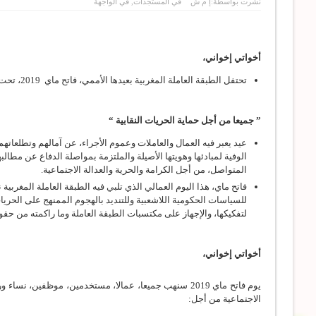
نشرت بواسطة:
إ م ش
في
المستجدات
,
في الواجهة
أخواتي إخواني،
تحتفل الطبقة العاملة المغربية بعيدها الأممي، فاتح ماي 2019، تحت قيادة الاتحاد المغربي للشغل تحت شــعــــار:
” جميعا من أجل حماية الحريات النقابية “
عيد يعبر فيه العمال والعاملات وعموم الأجراء، عن آمالهم وتطلعا
الوفية لمبادئها وهويتها الأصيلة والملتزمة بمواصلة الدفاع عن مطال
المتواصل، من أجل الكرامة والحرية والعدالة الاجتماعية.
فاتح ماي، هذا اليوم العمالي الذي تلبي فيه الطبقة العاملة المغربي
للسياسات الحكومية اللاشعبية وللتنديد بالهجوم الممنهج على الحريا
لتفكيكها، والإجهاز على مكتسبات الطبقة العاملة وما راكمته من حقو
أخواتي إخواني،
يوم فاتح ماي 2019 سنهب جميعا، عمالا، مستخدمين، موظفين، 
الاجتماعية من أجل: