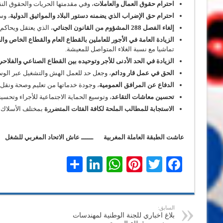
احترام حقوق العمال والعاملات
، وفي مقدمتها الحريات والحقوق النق
احترام حق الإضراب الذي يضمنه دستور البلاد والمواثيق الدولية
، وس
إلغاء الفصل 288 المشؤوم من القانون الجنائي
، الذي يعتقل ويحاكم
الزيادة العامة في الأجور للعاملين بالقطاع العام والقطاع الخاص وال
تماشيا مع نسبة الغلاء المتواصل للمعيشة.
الزيادة في الحد الأدنى للأجر وتوحيده بين القطاع الصناعي والفلاحي
الحق في عمل قار ودائم
، وجعل حد للعمل الهش والتشغيل عبر الوسا
الدفاع عن المرافق العمومية
، وجودة خدماتها من تعليم وصحة ونق
تحسين معاشات التقاعد
، وتوسيع الحماية الاجتماعية للأجراء وتحسينه
الاستجابة للمطالب الملحة لكافة الفئات المتضررة
بمختلف الأسلاك ب
عاشت الطبقة العاملة المغربية ــــــ عاش الاتحاد المغربي للشغل
LinkedIn
Share
WhatsApp
Pinterest
Twitter
Facebook
السابق:
بلاغ اخباري للجنة الوطنية لمهندسات