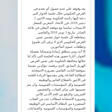
بعد وقوفه على عدم حصول أي تقدم في
العرض الحكومي خلال جلسة الحوار التي
دعته إليها رئاسة الحكومة يومه الاثنين 3
دجنبر 2018، قرر الاتحاد المغربي للشغل
الانسحاب تماشيا مع موقفه المعلن في بلاغه
الصادر بتاريخ 3 نونبر 2018 والقاضي
بمقاطعة كل جلسة حوار تتضمن نفس
العرض الحكومي الذي لا يرقى إلى طموح
وتطلعات عموم المأجورين.
إلا أنه، ومن منطلق إيماننا وتمسكنا بفضيلة
الحوار، آثارنا حضور هذه الجلسة التي تأكد لنا
خلالها محافظة الحكومة على نفس العرض
الهزيل السابق، الذي نرفضه، مؤكدين تشبثنا
بموقفنا الثابت القاضي بضرورة الاستجابة
لمطالبنا العادلة، وفي مقدمتها الزيادة العامة
في الأجور بالقطاع الخاص والوظيفة
العمومية وكل المؤسسات العمومية، وأن يتم
تعميمها على سائر الفئات، والتخفيض
الضريبي، والرفع من الحد الأدنى للأجر،
وضرورة الاستجابة لمطالب عدد من الفئات
المتضررة من النظام الأساسي في الوظيفة
العمومية والمؤسسات العمومية والجماعات