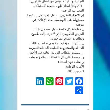
الترابية، وتنفيذ ما تبقى من اتفاق 26 أريل
2011 وكذا ايجاد حلول منصفة للمشاكل
القطاعية الراهنة.
إن الاتحاد المغربي للشغل، إذ يحمل الحكومة
مسؤولية هذه الوضعية، يجدد الإعلان عن
موقفه:
_ مقاطعة كل جلسة حوار تتضمن نفس
العرض الحكومي الذي لا يرقى إلى طموح
وتطلعات عموم المأجورين
_ التنديد بالموقف الحكومي تجاه المطالب
العادلة والمشروعة للطبقة العاملة المغربية
_ التشبث بمطلب الزيادة العامة في الأجور
والمعممة على كل القطاعات والمؤسسات
والفئات دون استثناء
الأمانة الوطنية
3دجنبر 2018
LinkedIn
WhatsApp
Pinterest
Twitter
Facebook
Share