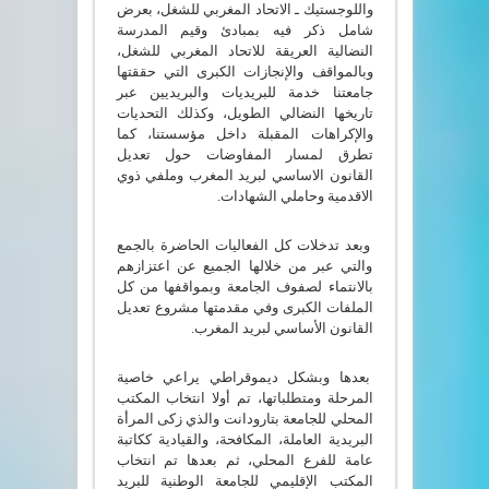
واللوجستيك ـ الاتحاد المغربي للشغل، بعرض
شامل ذكر فيه بمبادئ وقيم المدرسة
النضالية العريقة للاتحاد المغربي للشغل،
وبالمواقف والإنجازات الكبرى التي حققتها
جامعتنا خدمة للبريديات والبريديين عبر
تاريخها النضالي الطويل، وكذلك التحديات
والإكراهات المقبلة داخل مؤسستنا، كما
تطرق لمسار المفاوضات حول تعديل
القانون الاساسي لبريد المغرب وملفي ذوي
الاقدمية وحاملي الشهادات.
وبعد تدخلات كل الفعاليات الحاضرة بالجمع
والتي عبر من خلالها الجميع عن اعتزازهم
بالانتماء لصفوف الجامعة وبمواقفها من كل
الملفات الكبرى وفي مقدمتها مشروع تعديل
القانون الأساسي لبريد المغرب.
بعدها وبشكل ديموقراطي يراعي خاصية
المرحلة ومتطلباتها، تم أولا انتخاب المكتب
المحلي للجامعة بتارودانت والذي زكى المرأة
البريدية العاملة، المكافحة، والقيادية ككاتبة
عامة للفرع المحلي، ثم بعدها تم انتخاب
المكتب الإقليمي للجامعة الوطنية للبريد