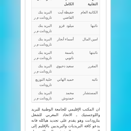
النقابية
الكامل
الكاتبة العام
حفيظة آيت
البريد بنك
القاضي
تارودانت م ر
نائبها
ميلود قزو
البريد بنك
تارودانت م ر
امين المال
أسماء أنجار
البريد بنك
تارودانت م ر
نائبتها
باسمة
البريد بنك
ناتوبي
تارودانت م ر
المقرر
سعيد دحيوي
البريد بنك
تارودانت م ر
نائبه
حميد الهاني
خلية التوزيع
تارودانت
المستشار
محمد
البريد بنك
حمدوش
تارودانت م ر
ان المكتب الإقليمي للجامعة الوطنية للبريد
واللوجستيك ـ الاتحاد المغربي للشغل
بتارودانت وهو يقدم على تجديد هياكله فانه
يدعو كافة البريديات والبريديين بالإقليم إلى