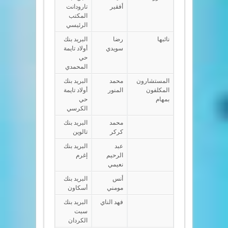
أفقير
تارودانت
المكتب
الرئيسي
نائبها
رضا
البريد بنك
سويدي
أولاد تايمة
حي
المحمدي
المستشارون
محمد
البريد بنك
المكلفون
المنور
أولاد تايمة
بمهام
حي
الكرسي
محمد
البريد بنك
كركر
تالوين
عبد
البريد بنك
الرحيم
إغرم
نعيمي
أنس
البريد بنك
مومني
أسكاون
فهد الناي
البريد بنك
سبت
الكردان