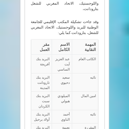
واللوجستيك، الاتحاد المغربي للشغل
بتارودانت،
وقد جاءت تشكيلة المكتب الإقليمي للجامعة
الوطنية للبريد واللوجستيك، الاتحاد المغربي
للشغل، بتارودانت كما يلي:
المهمة
الاسم
مقر
النقابية
الكامل
العمل
الكاتب العام
عبد العزيز
البريد بنك
آيت
أفريجة
الساسي
نائبه
سعيد
البريد بنك
دحيوي
تارودانت
المدينة
امين المال
الميلودي
البريد بنك
هبولي
سبت
الكردان
نائبه
أحمد
البريد بنك
الناوي
أولاد برحيل
المقررة
نعيمة
البريد بنك