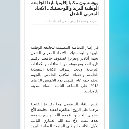
ويؤسسون مكتبا إقليميا تابعا للجامعة
الوطنية للبريد واللوجستيك ـ الاتحاد
المغربي للشغل
نشرت بواسطة:
إ م ش
في
المستجدات
في إطار الدينامية التنظيمية للجامعة الوطنية
للبريد واللوجستيك ـ الاتحاد المغربي للشغل
بجهة أكادير وتعزيزا لصفوف جامعتنا بإقليم
تارودانت بمجموعة من الطاقات والكفاءات
البريدية، وتحت إشراف الكتابة التنفيذية
للجامعة وأعضاء المكتب الجامعي بالجهة،
انعقد جمع عام إقليمي يوم الخميس 10 ماي
2018 على الساعة الثامنة مساء بمدينة
تارودانت.
افتتح اللقاء التنظيمي هذا بقراءة الفاتحة
ترحما على الروح الطاهرة لفقيد الجامعة الأخ
رضوان الحسين تغمده الله بواسع رحمته،
بعدها تقدم الأخ عبد الله العماري، النائب
الأول للكاتب الوطني للجامعة الوطنية للبريد