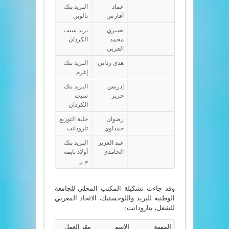
عماد
البريد بنك
أفارس
تالوين
نصيري
بريد سبت
محمد
الكردان
العربي
هدى رداني
البريد بنك
إغرم
إدريس
البريد بنك
حريز
سبت
الكردان
رضوان
خلية التوزيع
حمداوي
تارودانت
عبد العزيز
البريد بنك
الحامدي
أولاد تايمة
م ر
وقد جاءت تشكيلة المكتب المحلي للجامعة
الوطنية للبريد واللوجستيك، الاتحاد المغربي
للشغل، بتارودانت:
المهمة
الاسم
مقر العمل