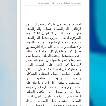
نشرت بواسطة:
إ م ش
في
المستجدات
اجتماع مستخدمي شركة سنطرال دانون
لوكالتي الدارالبيضاء شمال والدارالبيضاء
جنوب يومه الاثنين 9 ابريل 2018بالمقر
المركزي الاتحاد المغربي للشغل الدارالبيضاء
تدارسوا خلاله اوضاعهم المادية والمهنية
والاجتماعية والى مالت اليه جراء اثار مشروع
طارق كما تمنوا قرار كل المبادرات النضالية
التي سيخوضها المكتب الوطني وعبروا بعزم
بتنفيدها والانخراط فيها بكل مسؤولية ووعي
لانجاحها كما اكدوا على الحضور القوي
والمشاركة في احتفالات فاتح ماي2018 الى
جانب اخوانهم العمال لمختلف الشركات
والمؤسسات والوحدات الانتاجية للتنديد
بوضعيتهم واستنكار كل اجراء واجهاز على
مكتسباتهم ومطالبين من ادارة الشركة بفتح
حوار جاد ومسؤول مع المكتب الوطني
لمستخدمي شركة سنطرال دانون الاتحاد
المغربي للشغل حول المطالب العادلة
والمشروعة لمستخدمي الشركة وعلى راسها