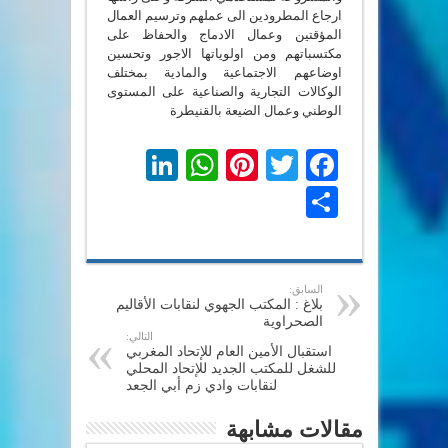
ارجاع المطرودين الى عملهم وترسيم العمال
المؤقتين وعمال الادماج والحفاظ على
مكتسباتهم ومن اولوياتها الاجور وتحسين
اوضاعهم الاجتماعية والمادية بمختلف
الوكالات التجارية والصناعية على المستوى
الوطني وعمال الضيعة بالقنيطرة
LinkedIn
WhatsApp
Pinterest
Twitter
Facebook
Share
السابق:
بلاغ : المكتب الجهوي لنقابات الأقاليم
الصحراوية
التالي:
استقبال الأمين العام للإتحاد المغربي
للشغل للمكتب الجديد للإتحاد المحلي
لنقابات وادي زم أبي الجعد
مقالات مشابهة