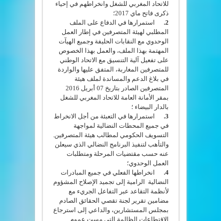
للاتحاد المغربي للشغل وانخراطهم في إحياء
ذكرى فاتح ماي 2017؛
2.
استمرارها في الدفاع على الملف
المطلبي لهيئة المتصرفين في إطار العمل
الوحدوي مع النقابات الحليفة وجميع
الهيآت
المهتمة بهذا الملف، والعمل بهذا الخصوص
على تفعيل آلية التنسيق مع الاتحاد الوطني
للمتصرفين المغاربة، المتفق عليها والواردة
في بلاغ الدعم والمساندة لملف هيئة
المتصرفين الصادر بتاريخ 07 أبريل 2016
بمقر الأمانة العامة للاتحاد المغربي للشغل
بالدار البيضاء ؛
3.
استمرارها في التعبئة من أجل الانخراط
في جميع المحطات النضالية لمواجهة
التسويف الحكومي لمطالب هيئة المتصرفين.
والتأهب لتنفيذ البرنامج النضالي الذي سيعلن
عنه حسب مقتضيات المرحلة ومتطلبات
العمل الوحدوي؛
4.
انخراطها الفعلي في جميع المبادرات
النضالية الرامية إلى تجميد الإصلاح المشؤوم
لأنظمة التقاعد عبر التفاعل الجريء مع
مضامين تقرير لجنة تقصي الحقائق الصادم
بمجلس المستشارين، والداعي إلى استرجاع
الاقتطاعات الظالمة التي مست عموم