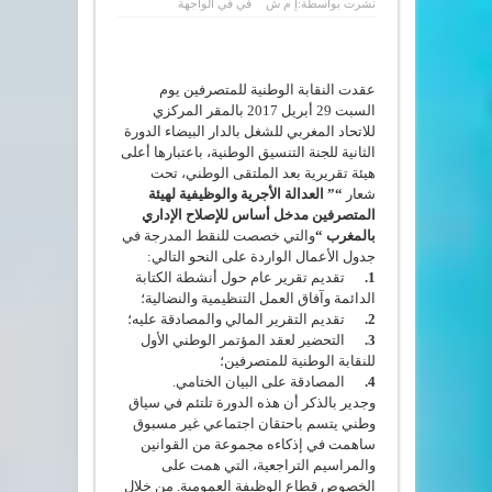
نشرت بواسطة:
إ م ش
في
في الواجهة
عقدت النقابة الوطنية للمتصرفين يوم
السبت 29
أبريل
2017 بالمقر المركزي
للاتحاد المغربي للشغل بالدار البيضاء الدورة
الثانية للجنة التنسيق الوطنية، باعتبارها أعلى
هيئة تقريرية بعد الملتقى الوطني، تحت
شعار
“
” العدالة الأجرية والوظيفية لهيئة
المتصرفين مدخل أساس للإصلاح الإداري
بالمغرب
“
والتي خصصت للنقط المدرجة في
جدول الأعمال الواردة على النحو التالي:
1.
تقديم تقرير عام حول أنشطة الكتابة
الدائمة وآفاق العمل التنظيمية والنضالية؛
2.
تقديم التقرير المالي والمصادقة عليه؛
3.
التحضير لعقد المؤتمر الوطني الأول
للنقابة الوطنية للمتصرفين؛
4.
المصادقة على البيان الختامي.
وجدير بالذكر أن هذه الدورة تلتئم
في سياق
وطني يتسم باحتقان اجتماعي غير مسبوق
ساهمت في إذكاءه مجموعة من القوانين
والمراسيم التراجعية، التي همت على
الخصوص قطاع الوظيفة العمومية. من خلال