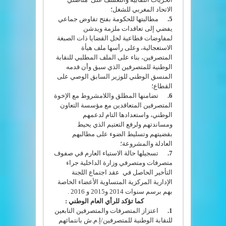
الاتحاد المغربي للشغل؛
5.
مطالبتها للحكومة بفتح تفاوض جماعي
يفضي إلى تعاقدات ملزمة ويدشن
لمفاوضات قطاعية لحل القضايا ذات الصبغة
الاستعجالية، وعلى رأسها ملف هيأة
المتصرفين، بناء على الملف المطلبي للنقابة
الوطنية للمتصرفين الذي سبق وأن قدمه
المنسق الوطني للوزير السابق الوصي على
القطاع؛
6.
تضامنها المطلق واللامشروط مع الإخوة
المتصرفين المتعاقدين مع مؤسسة التعاون
الوطني، واستعدادها التام لدعمهم
ومساندتهم ولرفع التعتيم الذي يحيط
بقضيتهم وتسليط الضوء على مطالبهم
العادلة والمشروعة؛
7.
تسجيلها حالة الاستياء العارم في صفوف
متصرفات ومتصرفي وزارة الداخلية جراء
التأخير الحاصل في عقد اجتماع اللجنة
الإدارية المركزية المتساوية الأعضاء الخاصة
بهم برسم سنوات 2014 و2015 و 2016 .
كما تؤكد للرأي العام الوطني :
1.
اعتزاز المتصرفات والمتصرفين التابعين
للنقابة الوطنية للمتصرفين/إ.م.ش بانتمائهم