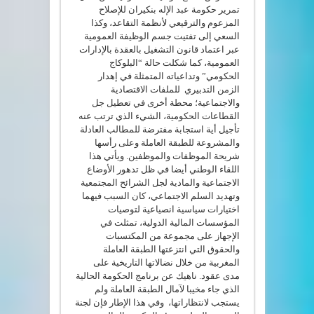
تمرير حكومة عبد الإله بنكيران للإصلاح
المزعوم والترقيعي لأنظمة التقاعد، وكذا
السعي إلى تفتيت جسم الوظيفة العمومية
عبر اعتماد قانون التشغيل بالعقدة بالإدارات
العمومية، كما شكلت حالة “البلوكاج
الحكومي” وتداعياته المتمثلة في إهدار
الزمن التدبيري للملفات الاقتصادية
والاجتماعية؛ محطة أخرى في تعطيل جل
القطاعات الحكومية، الشيء الذي ترتب عنه
تأجيل أية استجابة مفترضة للمطالب العادلة
والمشروعة للطبقة العاملة وعلى رأسها
شريحة الموظفات والموظفين.
ويأتي هذا
اللقاء الوطني أيضا في ظل تدهور
الأوضاع
الاجتماعية
والمادية لجل الشرائح المجتمعية
وتهديد السلم الاجتماعي، كان السبب فيهما
اختيارات سياسية انصياعية لتوصيات
المؤسسات المالية الدولية، تمثلت في
الإجهاز على مجموعة من المكتسبات
والحقوق التي انتزعتها الطبقة العاملة
المغربية من خلال نضالاتها التاريخية على
مدى عقود
.
ناهيك عن برنامج الحكومة الحالية
الذي جاء مخيبا لآمال الطبقة العاملة ولم
يستجب لانتظاراتها، وفي هذا الإطار فإن لجنة