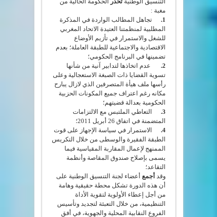
التنسيق الوطنية
تحذر
الحكومة الحالية من
مغبة :
1.
تجاهل المطالب الواردة في المذكرة
المطلبية لمنظمتنا العتيدة الاتحاد المغربي
للشغل والاستمرار في تأزيم الأوضاع
الاقتصادية والاجتماعية للطبقة العاملة؛ بعدم
تضمينها في البرنامج الحكومي؛
2.
عدم اتخاذها لتدابير آنية من شأنها
تسوية القضايا ذات الصبغة الاستعجالية وعلى
رأسها ملف هيأة المتصرفين الذي لازال يبارح
مكانه رغم اعتراف جميع المكونات الحزبية
الحكومية بعدالة قضيتهم؛
3.
التعاطي الملتبس مع الالتزامات
المتضمنة في اتفاق 26 أبريل 2011؛
4.
الاستمرار في سياسة الإجهاز على قوت
الطبقة الفقيرة والوسطى من خلال التكريس
الممنهج لإعمال المقاربة المقياسية فيما
يسمى بإصلاح صندوق المقاصة وأنظمة
التقاعد؛
وقد
أجمع
أعضاء لجنة التنسيق الوطنية على
أن هذه الدورة تشكل محطة حقيقية وهامة
من أجل إعطاء الأولوية لتقوية الأداة
التنظيمية، من خلال التعبئة لتجديد وتأسيس
الفروع النقابية المحلية والجهوية، في أفق