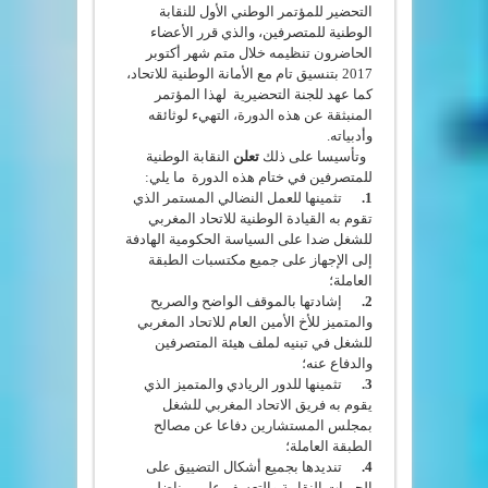
التحضير للمؤتمر الوطني الأول للنقابة
الوطنية للمتصرفين، والذي قرر الأعضاء
الحاضرون تنظيمه خلال متم شهر أكتوبر
2017 بتنسيق تام مع الأمانة الوطنية للاتحاد،
كما عهد للجنة التحضيرية لهذا المؤتمر
المنبثقة عن هذه الدورة، التهيء لوثائقه
وأدبياته.
وتأسيسا على ذلك
تعلن
النقابة الوطنية
للمتصرفين في ختام هذه الدورة ما يلي:
1.
تثمينها للعمل النضالي المستمر الذي
تقوم به القيادة الوطنية للاتحاد المغربي
للشغل ضدا على السياسة الحكومية الهادفة
إلى الإجهاز على جميع مكتسبات الطبقة
العاملة؛
2.
إشادتها بالموقف الواضح والصريح
والمتميز للأخ الأمين العام للاتحاد المغربي
للشغل في تبنيه لملف هيئة المتصرفين
والدفاع عنه؛
3.
تثمينها للدور الريادي والمتميز الذي
يقوم به فريق الاتحاد المغربي للشغل
بمجلس المستشارين دفاعا عن مصالح
الطبقة العاملة؛
4.
تنديدها بجميع أشكال التضييق على
الحريات النقابية والتعسف على مناضلي