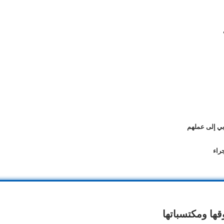
بي إلى عملهم
راء
قها ومكتسباتها