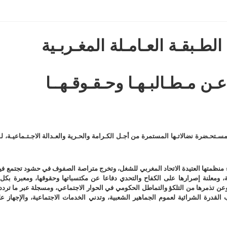
الطـبقـة العـامـلة المغـربـية
عـن مـطـالبـهـا وحـقـوقـهــا
مسـتحـضرة نضالاتـها المستمرة من أجـل الكـرامة والحـرية والعـدالة الاجـتـماعيـة، لـ
نداء منظمتها العتيدة الاتحاد المغربي للشغل، وتخرج متراصة الصفوف في حشود تجتمع في
 ومعلنة إصرارها على الكفاح والتحدي دفاعا عن مكتسباتها وحقوقها، ومعبرة بكل
عن تذمرها من التلكؤ والتماطل الحكومي في الحوار الاجتماعي، ومسجلة عبر ما ترد
قدرة الشرائية لعموم الجماهير الشعبية، وتدني الخدمات الاجتماعية، والإجهاز عل