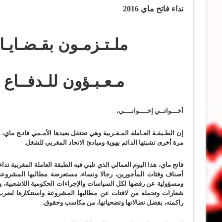
نداء فاتح ماي 2016
ملـتـزمـون بقـضـايـا 
مـعـبـؤون للـدفــاع 
أخـــواتــي إخــــوانــــي،
إن الطـبقـة العـاملة المـغـربية وهي تحتفل بعيدها الأمـمي فاتـح ماي، 
مرة أخرى تشبثها الدائم بهوية ومبادئ الاتحاد المغربي للشغل
.
فاتح ماي، هذا اليوم العمالي الذي تلبي فيه الطبقة العاملة المغربية 
أصناف وفئات المأجورين، رجالا ونساء، مستعرضة مطالبها المشروعة،
ومسؤولية عن رفضها لكل السياسات والإجراءات الحكومية اللاشعبية، و
شعارات وتحمله من لافتات عن مطالبها المشروعة واستنكارها لضرب ال
راكمته، بفضل نضالاتها وتضحياتها، من مكاسب وحقوق
.