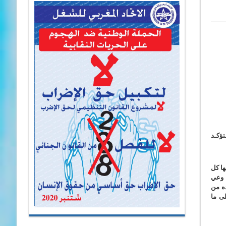
تؤكـد
ها كل
 وعي
ده من
ى ما