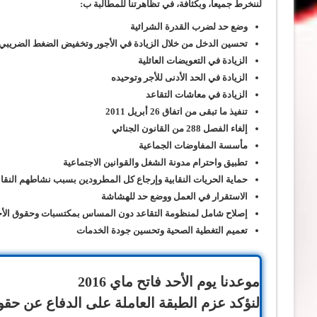
لننخرط جميعا، وبكثافة، في تظاهر
تنا للمطالبة ب
:
وضع حد لضرب القدرة الشرائية
تحسين الدخل من خلال الزيادة في الأجور وتخفيض الضغط الضريبي
الزيادة في التعويضات العائلية
الزيادة في الحد الأدنى للأجر وتوحيده
الزيادة في معاشات التقاعد
تنفيذ ما تبقى من اتفاق
26
أبريل
2011
إلغاء الفصل
288
من القانون الجنائي
مأسسة المفاوضات الجماعية
تطبيق واحترام مدونة الشغل والقوانين الاجتماعية
حماية الحريات النقابية وإرجاع كل المطرودين بسبب نشاطهم النقا
الاستقرار في العمل ووضع حد للهشاشة
إصلاح شامل لمنظومة التقاعد دون المساس بمكتسبات وحقوق الأج
ت
عميم التغطية الصحية وتحسين جودة الخدمات
موعدنا يوم الأحد فاتح ماي
2016
لنؤكد عزم الطبقة العاملة على الدفاع عن حقو